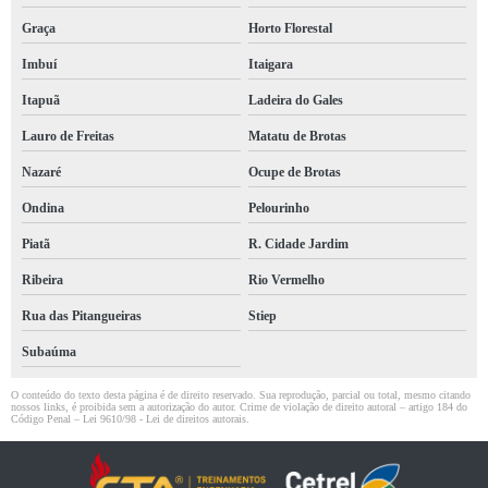
Graça
Horto Florestal
Imbuí
Itaigara
Itapuã
Ladeira do Gales
Lauro de Freitas
Matatu de Brotas
Nazaré
Ocupe de Brotas
Ondina
Pelourinho
Piatã
R. Cidade Jardim
Ribeira
Rio Vermelho
Rua das Pitangueiras
Stiep
Subaúma
O conteúdo do texto desta página é de direito reservado. Sua reprodução, parcial ou total, mesmo citando
nossos links, é proibida sem a autorização do autor. Crime de violação de direito autoral – artigo 184 do
Código Penal –
Lei 9610/98 - Lei de direitos autorais
.