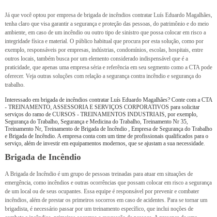
Já que você optou por empresa de brigada de incêndios contratar Luís Eduardo Magalhães,
tenha claro que visa garantir a segurança e proteção das pessoas, do patrimônio e do meio
ambiente, em caso de um incêndio ou outro tipo de sinistro que possa colocar em risco a
integridade física e material. O público habitual que procura por esta solução, como por
exemplo, responsáveis por empresas, indústrias, condomínios, escolas, hospitais, entre
outros locais, também busca por um elemento considerado indispensável que é a
praticidade, que apenas uma empresa séria e referência em seu segmento como a CTA pode
oferecer. Veja outras soluções com relação a segurança contra incêndio e segurança do
trabalho.
Interessado em brigada de incêndios contratar Luís Eduardo Magalhães? Conte com a CTA
- TREINAMENTO, ASSESSORIA E SERVIÇOS CORPORATIVOS para solicitar
serviços do ramo de CURSOS - TREINAMENTOS INDUSTRIAIS, por exemplo,
Segurança do Trabalho, Segurança e Medicina do Trabalho, Treinamento Nr 35,
Treinamento Nr, Treinamento de Brigada de Incêndio , Empresa de Segurança do Trabalho
e Brigada de Incêndio. A empresa conta com um time de profissionais qualificados para o
serviço, além de investir em equipamentos modernos, que se ajustam a sua necessidade.
Brigada de Incêndio
A Brigada de Incêndio é um grupo de pessoas treinadas para atuar em situações de
emergência, como incêndios e outras ocorrências que possam colocar em risco a segurança
de um local ou de seus ocupantes. Essa equipe é responsável por prevenir e combater
incêndios, além de prestar os primeiros socorros em caso de acidentes. Para se tornar um
brigadista, é necessário passar por um treinamento específico, que inclui noções de