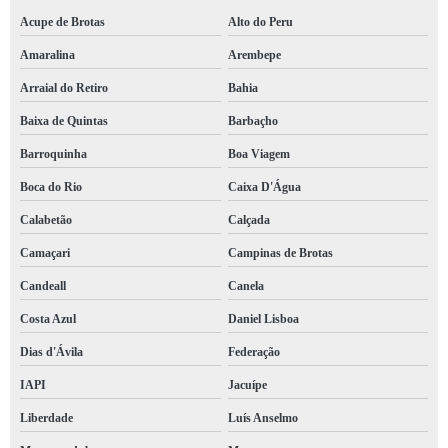
Acupe de Brotas
Alto do Peru
Amaralina
Arembepe
Arraial do Retiro
Bahia
Baixa de Quintas
Barbaçho
Barroquinha
Boa Viagem
Boca do Rio
Caixa D'Água
Calabetão
Calçada
Camaçari
Campinas de Brotas
Candeall
Canela
Costa Azul
Daniel Lisboa
Dias d'Ávila
Federação
IAPI
Jacuípe
Liberdade
Luís Anselmo