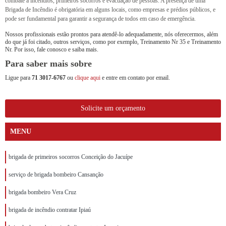
combate a incêndios, primeiros socorros e evacuação de pessoas. A presença de uma
Brigada de Incêndio é obrigatória em alguns locais, como empresas e prédios públicos, e
pode ser fundamental para garantir a segurança de todos em caso de emergência.
Nossos profissionais estão prontos para atendê-lo adequadamente, nós oferecermos, além
do que já foi citado, outros serviços, como por exemplo, Treinamento Nr 35 e Treinamento
Nr. Por isso, fale conosco e saiba mais.
Para saber mais sobre
Ligue para
71 3017-6767
ou
clique aqui
e entre em contato por email.
Solicite um orçamento
MENU
brigada de primeiros socorros Conceição do Jacuípe
serviço de brigada bombeiro Cansanção
brigada bombeiro Vera Cruz
brigada de incêndio contratar Ipiaú