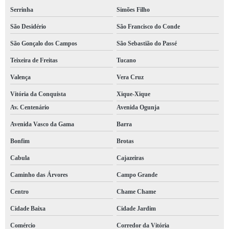
Serrinha
Simões Filho
São Desidério
São Francisco do Conde
São Gonçalo dos Campos
São Sebastião do Passé
Teixeira de Freitas
Tucano
Valença
Vera Cruz
Vitória da Conquista
Xique-Xique
Av. Centenário
Avenida Ogunja
Avenida Vasco da Gama
Barra
Bonfim
Brotas
Cabula
Cajazeiras
Caminho das Árvores
Campo Grande
Centro
Chame Chame
Cidade Baixa
Cidade Jardim
Comércio
Corredor da Vitória