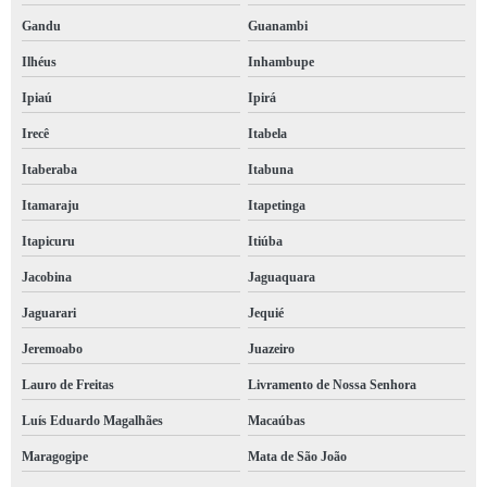
Gandu
Guanambi
Ilhéus
Inhambupe
Ipiaú
Ipirá
Irecê
Itabela
Itaberaba
Itabuna
Itamaraju
Itapetinga
Itapicuru
Itiúba
Jacobina
Jaguaquara
Jaguarari
Jequié
Jeremoabo
Juazeiro
Lauro de Freitas
Livramento de Nossa Senhora
Luís Eduardo Magalhães
Macaúbas
Maragogipe
Mata de São João