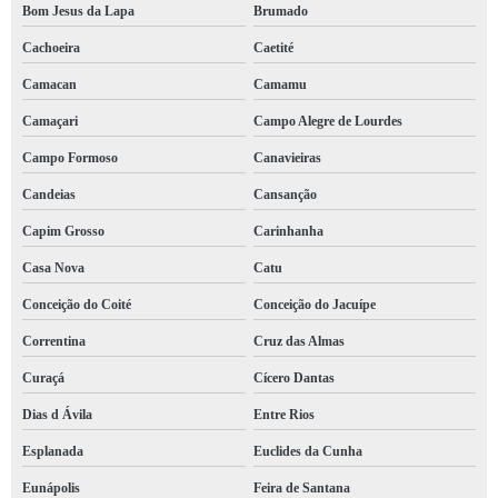
Bom Jesus da Lapa
Brumado
Cachoeira
Caetité
Camacan
Camamu
Camaçari
Campo Alegre de Lourdes
Campo Formoso
Canavieiras
Candeias
Cansanção
Capim Grosso
Carinhanha
Casa Nova
Catu
Conceição do Coité
Conceição do Jacuípe
Correntina
Cruz das Almas
Curaçá
Cícero Dantas
Dias d Ávila
Entre Rios
Esplanada
Euclides da Cunha
Eunápolis
Feira de Santana