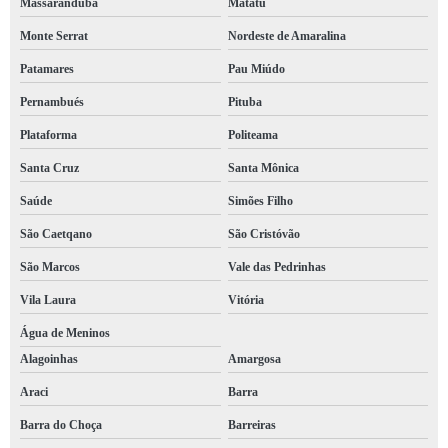
Massaranduba
Matatu
Monte Serrat
Nordeste de Amaralina
Patamares
Pau Miúdo
Pernambués
Pituba
Plataforma
Politeama
Santa Cruz
Santa Mônica
Saúde
Simões Filho
São Caetqano
São Cristóvão
São Marcos
Vale das Pedrinhas
Vila Laura
Vitória
Água de Meninos
Alagoinhas
Amargosa
Araci
Barra
Barra do Choça
Barreiras