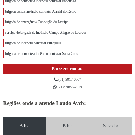
brigada de combate a incêndio contratar Itapetinga
brigada contra incêndio contratar Arraial do Retiro
brigada de emergência Conceição do Jacuípe
serviço de brigada de incêndio Campo Alegre de Lourdes
brigada de incêndio contratar Eunápolis
brigada de combate a incêndio contratar Santa Cruz
Entre em contato
(71) 3017-6767
(71) 99653-2929
Regiões onde a atende Laudo Avcb:
Bahia
Bahia
Salvador