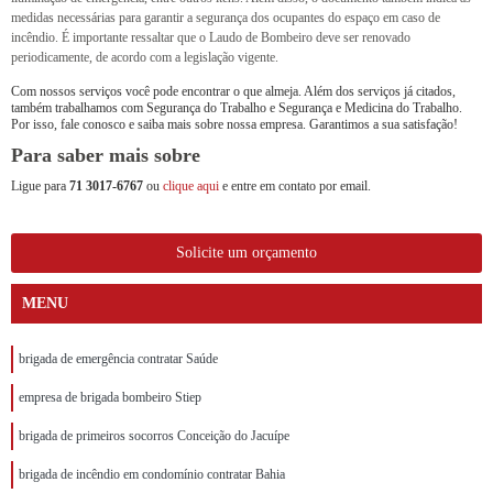
medidas necessárias para garantir a segurança dos ocupantes do espaço em caso de
incêndio. É importante ressaltar que o Laudo de Bombeiro deve ser renovado
periodicamente, de acordo com a legislação vigente.
Com nossos serviços você pode encontrar o que almeja. Além dos serviços já citados,
também trabalhamos com Segurança do Trabalho e Segurança e Medicina do Trabalho.
Por isso, fale conosco e saiba mais sobre nossa empresa. Garantimos a sua satisfação!
Para saber mais sobre
Ligue para
71 3017-6767
ou
clique aqui
e entre em contato por email.
Solicite um orçamento
MENU
brigada de emergência contratar Saúde
empresa de brigada bombeiro Stiep
brigada de primeiros socorros Conceição do Jacuípe
brigada de incêndio em condomínio contratar Bahia