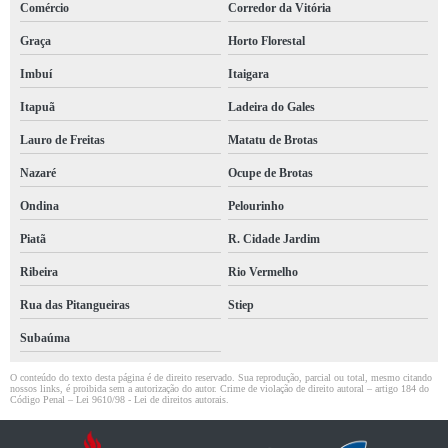
Comércio
Corredor da Vitória
Graça
Horto Florestal
Imbuí
Itaigara
Itapuã
Ladeira do Gales
Lauro de Freitas
Matatu de Brotas
Nazaré
Ocupe de Brotas
Ondina
Pelourinho
Piatã
R. Cidade Jardim
Ribeira
Rio Vermelho
Rua das Pitangueiras
Stiep
Subaúma
O conteúdo do texto desta página é de direito reservado. Sua reprodução, parcial ou total, mesmo citando
nossos links, é proibida sem a autorização do autor. Crime de violação de direito autoral – artigo 184 do
Código Penal –
Lei 9610/98 - Lei de direitos autorais
.