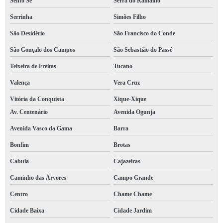
Sento Sé
Serra do Ramalho
Serrinha
Simões Filho
São Desidério
São Francisco do Conde
São Gonçalo dos Campos
São Sebastião do Passé
Teixeira de Freitas
Tucano
Valença
Vera Cruz
Vitória da Conquista
Xique-Xique
Av. Centenário
Avenida Ogunja
Avenida Vasco da Gama
Barra
Bonfim
Brotas
Cabula
Cajazeiras
Caminho das Árvores
Campo Grande
Centro
Chame Chame
Cidade Baixa
Cidade Jardim