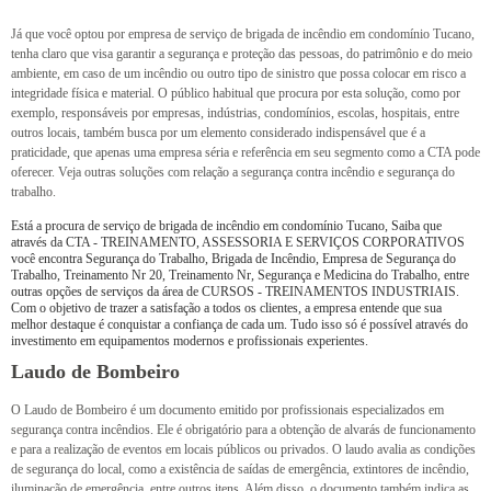
Já que você optou por empresa de serviço de brigada de incêndio em condomínio Tucano,
tenha claro que visa garantir a segurança e proteção das pessoas, do patrimônio e do meio
ambiente, em caso de um incêndio ou outro tipo de sinistro que possa colocar em risco a
integridade física e material. O público habitual que procura por esta solução, como por
exemplo, responsáveis por empresas, indústrias, condomínios, escolas, hospitais, entre
outros locais, também busca por um elemento considerado indispensável que é a
praticidade, que apenas uma empresa séria e referência em seu segmento como a CTA pode
oferecer. Veja outras soluções com relação a segurança contra incêndio e segurança do
trabalho.
Está a procura de serviço de brigada de incêndio em condomínio Tucano, Saiba que
através da CTA - TREINAMENTO, ASSESSORIA E SERVIÇOS CORPORATIVOS
você encontra Segurança do Trabalho, Brigada de Incêndio, Empresa de Segurança do
Trabalho, Treinamento Nr 20, Treinamento Nr, Segurança e Medicina do Trabalho, entre
outras opções de serviços da área de CURSOS - TREINAMENTOS INDUSTRIAIS.
Com o objetivo de trazer a satisfação a todos os clientes, a empresa entende que sua
melhor destaque é conquistar a confiança de cada um. Tudo isso só é possível através do
investimento em equipamentos modernos e profissionais experientes.
Laudo de Bombeiro
O Laudo de Bombeiro é um documento emitido por profissionais especializados em
segurança contra incêndios. Ele é obrigatório para a obtenção de alvarás de funcionamento
e para a realização de eventos em locais públicos ou privados. O laudo avalia as condições
de segurança do local, como a existência de saídas de emergência, extintores de incêndio,
iluminação de emergência, entre outros itens. Além disso, o documento também indica as