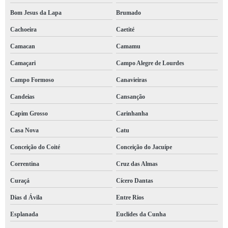
Bom Jesus da Lapa
Brumado
Cachoeira
Caetité
Camacan
Camamu
Camaçari
Campo Alegre de Lourdes
Campo Formoso
Canavieiras
Candeias
Cansanção
Capim Grosso
Carinhanha
Casa Nova
Catu
Conceição do Coité
Conceição do Jacuípe
Correntina
Cruz das Almas
Curaçá
Cícero Dantas
Dias d Ávila
Entre Rios
Esplanada
Euclides da Cunha