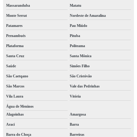
Massaranduba
Matatu
Monte Serrat
Nordeste de Amaralina
Patamares
Pau Miúdo
Pernambués
Pituba
Plataforma
Politeama
Santa Cruz
Santa Mônica
Saúde
Simões Filho
São Caetqano
São Cristóvão
São Marcos
Vale das Pedrinhas
Vila Laura
Vitória
Água de Meninos
Alagoinhas
Amargosa
Araci
Barra
Barra do Choça
Barreiras