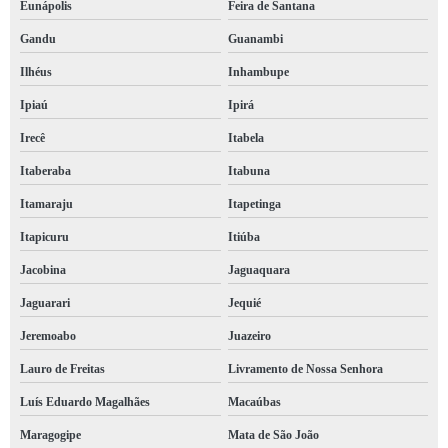
Eunápolis
Feira de Santana
Gandu
Guanambi
Ilhéus
Inhambupe
Ipiaú
Ipirá
Irecê
Itabela
Itaberaba
Itabuna
Itamaraju
Itapetinga
Itapicuru
Itiúba
Jacobina
Jaguaquara
Jaguarari
Jequié
Jeremoabo
Juazeiro
Lauro de Freitas
Livramento de Nossa Senhora
Luís Eduardo Magalhães
Macaúbas
Maragogipe
Mata de São João