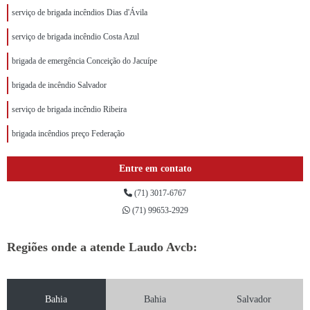
serviço de brigada incêndios Dias d'Ávila
serviço de brigada incêndio Costa Azul
brigada de emergência Conceição do Jacuípe
brigada de incêndio Salvador
serviço de brigada incêndio Ribeira
brigada incêndios preço Federação
Entre em contato
(71) 3017-6767
(71) 99653-2929
Regiões onde a atende Laudo Avcb:
Bahia
Bahia
Salvador