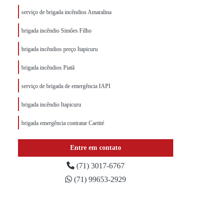
serviço de brigada incêndios Amaralina
brigada incêndio Simões Filho
brigada incêndios preço Itapicuru
brigada incêndios Piatã
serviço de brigada de emergência IAPI
brigada incêndio Itapicuru
brigada emergência contratar Caetité
Entre em contato
(71) 3017-6767
(71) 99653-2929