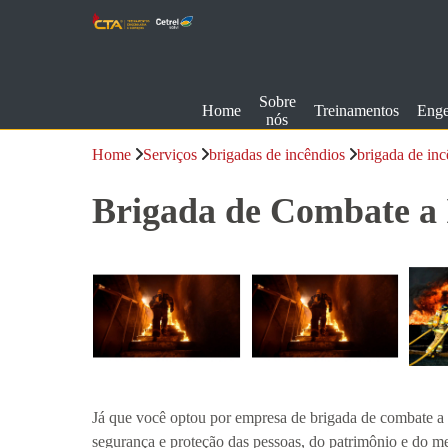
Sobre
Home
Treinamentos
Enge
nós
Home
Serviços
brigadas de incêndios
brigada de in
Brigada de Combate a 
Já que você optou por empresa de brigada de combate a i
segurança e proteção das pessoas, do patrimônio e do me