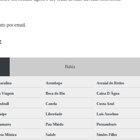
ato por email.
:
Bahia
aralina
Arembepe
Arraial do Retiro
a Viagem
Boca do Rio
Caixa D'Água
deall
Canela
Costa Azul
uípe
Liberdade
Luís Anselmo
amares
Pau Miúdo
Pernambués
ta Mônica
Saúde
Simões Filho