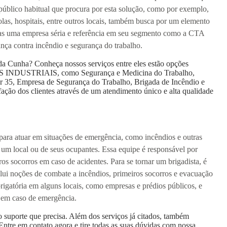
O público habitual que procura por esta solução, como por exemplo,
olas, hospitais, entre outros locais, também busca por um elemento
enas uma empresa séria e referência em seu segmento como a CTA
ança contra incêndio e segurança do trabalho.
da Cunha? Conheça nossos serviços entre eles estão opções
INDUSTRIAIS, como Segurança e Medicina do Trabalho,
r 35, Empresa de Segurança do Trabalho, Brigada de Incêndio e
ação dos clientes através de um atendimento único e alta qualidade
para atuar em situações de emergência, como incêndios e outras
 um local ou de seus ocupantes. Essa equipe é responsável por
ros socorros em caso de acidentes. Para se tornar um brigadista, é
clui noções de combate a incêndios, primeiros socorros e evacuação
igatória em alguns locais, como empresas e prédios públicos, e
s em caso de emergência.
o suporte que precisa. Além dos serviços já citados, também
tre em contato agora e tire todas as suas dúvidas com nossa