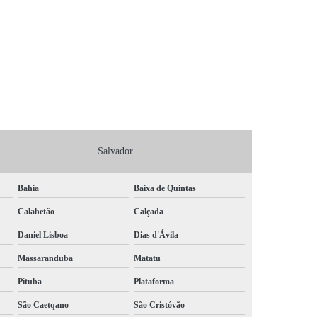
Salvador
Bahia
Baixa de Quintas
Calabetão
Calçada
Daniel Lisboa
Dias d'Ávila
Massaranduba
Matatu
Pituba
Plataforma
São Caetqano
São Cristóvão