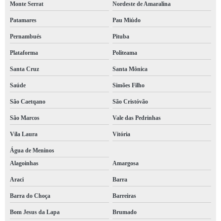
Monte Serrat
Nordeste de Amaralina
Patamares
Pau Miúdo
Pernambués
Pituba
Plataforma
Politeama
Santa Cruz
Santa Mônica
Saúde
Simões Filho
São Caetqano
São Cristóvão
São Marcos
Vale das Pedrinhas
Vila Laura
Vitória
Água de Meninos
Alagoinhas
Amargosa
Araci
Barra
Barra do Choça
Barreiras
Bom Jesus da Lapa
Brumado