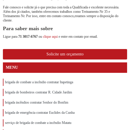
Fale conosco e solicite já o que precisa com toda a Qualificada e excelente necessária.
Além dos já citados, também oferecemos trabalhos como Treinamento Nr 35 e
Treinamento Nr. Por isso, entre em contato conosco,estamos sempre a disposição do
cliente.
Para saber mais sobre
Ligue para
71 3017-6767
ou
clique aqui
e entre em contato por email.
Solicite um orçamento
MENU
brigada de combate a incêndio contratar Itapetinga
brigada de bombeiros contratar R. Cidade Jardim
brigada incêndios contratar Senhor do Bonfim
brigada de emergência contratar Euclides da Cunha
serviço de brigada de combate a incêndio Matatu