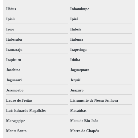
Ilhéus
Inhambupe
Ipiaú
Ipirá
Irecê
Itabela
Itaberaba
Itabuna
Itamaraju
Itapetinga
Itapicuru
Itiúba
Jacobina
Jaguaquara
Jaguarari
Jequié
Jeremoabo
Juazeiro
Lauro de Freitas
Livramento de Nossa Senhora
Luís Eduardo Magalhães
Macaúbas
Maragogipe
Mata de São João
Monte Santo
Morro do Chapéu