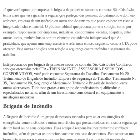
Já que você optou por empresa de brigada de primeiros socorros contratar São Cristóvão,
tenha claro que visa garantir a segurança e proteção das pessoas, do patrimônio e do meio
ambiente, em caso de um incêndio ou outro tipo de sinistro que possa colocar em risco a
integridade física e material. O público habitual que procura por esta solução, como por
exemplo, responsáveis por empresas, indústrias, condomínios, escolas, hospitais, entre
outros locais, também busca por um elemento considerado indispensável que é a
praticidade, que apenas uma empresa séria e referência em seu segmento como a CTA pode
oferecer. Veja outras soluções com relação a segurança contra incêndio e segurança do
trabalho.
Está procurando por brigada de primeiros socorros contratar São Cristóvão? Confira os
serviços oferecidos pela CTA - TREINAMENTO, ASSESSORIA E SERVIÇOS
CORPORATIVOS, você pode encontrar Segurança do Trabalho, Treinamento Nr 20,
Treinamento de Brigada de Incêndio, Empresa de Segurança do Trabalho, Treinamento Nr
35, Treinamento Nr, Segurança e Medicina do Trabalho e Brigada de Incêndio, entre
outras alternativas. Tudo isso graças a um grupo de profissionais qualificados e
especializados no ramo, além de um investimento considerável em equipamentos e
instalações modernas.
Brigada de Incêndio
A Brigada de Incêndio é um grupo de pessoas treinadas para atuar em situações de
emergência, como incêndios e outras ocorrências que possam colocar em risco a segurança
de um local ou de seus ocupantes. Essa equipe é responsável por prevenir e combater
incêndios, além de prestar os primeiros socorros em caso de acidentes. Para se tornar um
brigadista, é necessário passar por um treinamento específico, que inclui noções de