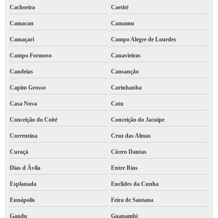
Cachoeira
Caetité
Camacan
Camamu
Camaçari
Campo Alegre de Lourdes
Campo Formoso
Canavieiras
Candeias
Cansanção
Capim Grosso
Carinhanha
Casa Nova
Catu
Conceição do Coité
Conceição do Jacuípe
Correntina
Cruz das Almas
Curaçá
Cícero Dantas
Dias d Ávila
Entre Rios
Esplanada
Euclides da Cunha
Eunápolis
Feira de Santana
Gandu
Guanambi