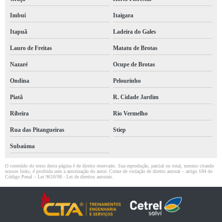
Imbuí
Itaigara
Itapuã
Ladeira do Gales
Lauro de Freitas
Matatu de Brotas
Nazaré
Ocupe de Brotas
Ondina
Pelourinho
Piatã
R. Cidade Jardim
Ribeira
Rio Vermelho
Rua das Pitangueiras
Stiep
Subaúma
O conteúdo do texto desta página é de direito reservado. Sua reprodução, parcial ou total, mesmo citando
nossos links, é proibida sem a autorização do autor. Crime de violação de direito autoral – artigo 184 do
Código Penal –
Lei 9610/98 - Lei de direitos autorais
.