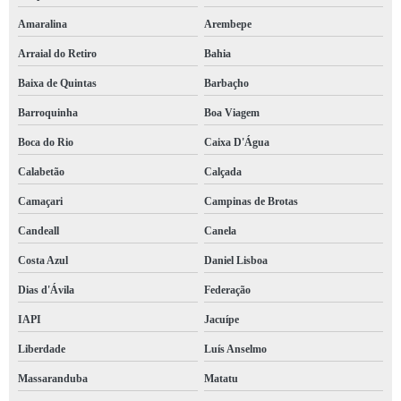
Amaralina
Arembepe
Arraial do Retiro
Bahia
Baixa de Quintas
Barbaçho
Barroquinha
Boa Viagem
Boca do Rio
Caixa D'Água
Calabetão
Calçada
Camaçari
Campinas de Brotas
Candeall
Canela
Costa Azul
Daniel Lisboa
Dias d'Ávila
Federação
IAPI
Jacuípe
Liberdade
Luís Anselmo
Massaranduba
Matatu