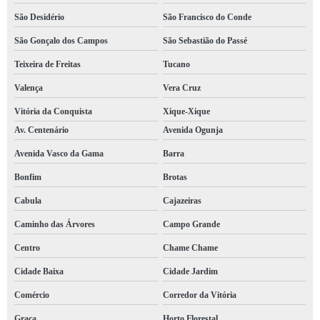
São Desidério
São Francisco do Conde
São Gonçalo dos Campos
São Sebastião do Passé
Teixeira de Freitas
Tucano
Valença
Vera Cruz
Vitória da Conquista
Xique-Xique
Av. Centenário
Avenida Ogunja
Avenida Vasco da Gama
Barra
Bonfim
Brotas
Cabula
Cajazeiras
Caminho das Árvores
Campo Grande
Centro
Chame Chame
Cidade Baixa
Cidade Jardim
Comércio
Corredor da Vitória
Graça
Horto Florestal