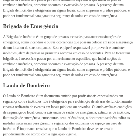
combate a incêndios, primeiros socorros e evacuação de pessoas. A presença de uma
Brigada de Incêndio é obrigatória em alguns locais, como empresas e prédios públicos, e
pode ser fundamental para garantir a segurança de todos em caso de emergência.
Brigada de Emergência
A Brigada de Incêndio é um grupo de pessoas treinadas para atuar em situações de
emergência, como incêndios e outras ocorrências que possam colocar em risco a segurança
de um local ou de seus ocupantes. Essa equipe é responsável por prevenir e combater
incêndios, além de prestar os primeiros socorros em caso de acidentes. Para se tornar um
brigadista, é necessário passar por um treinamento específico, que inclui noções de
combate a incêndios, primeiros socorros e evacuação de pessoas. A presença de uma
Brigada de Incêndio é obrigatória em alguns locais, como empresas e prédios públicos, e
pode ser fundamental para garantir a segurança de todos em caso de emergência.
Laudo de Bombeiro
O Laudo de Bombeiro é um documento emitido por profissionais especializados em
segurança contra incêndios. Ele é obrigatório para a obtenção de alvarás de funcionamento
e para a realização de eventos em locais públicos ou privados. O laudo avalia as condições
de segurança do local, como a existência de saídas de emergência, extintores de incêndio,
iluminação de emergência, entre outros itens. Além disso, o documento também indica as
medidas necessárias para garantir a segurança dos ocupantes do espaço em caso de
incêndio. É importante ressaltar que o Laudo de Bombeiro deve ser renovado
periodicamente, de acordo com a legislação vigente.