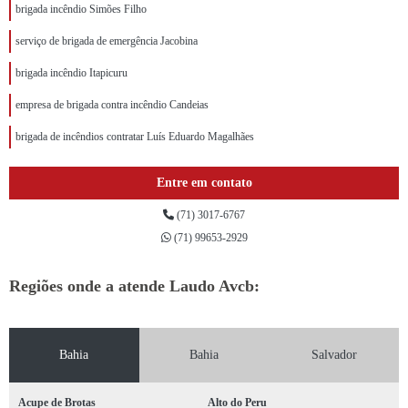
brigada incêndio Simões Filho
serviço de brigada de emergência Jacobina
brigada incêndio Itapicuru
empresa de brigada contra incêndio Candeias
brigada de incêndios contratar Luís Eduardo Magalhães
Entre em contato
(71) 3017-6767
(71) 99653-2929
Regiões onde a atende Laudo Avcb:
Bahia
Bahia
Salvador
Acupe de Brotas
Alto do Peru