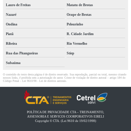
Lauro de Freitas
Matatu de Brotas
Nazaré
Ocupe de Brotas
Ondina
Pelourinho
Piatã
R. Cidade Jardim
Ribeira
Rio Vermelho
Rua das Pitangueiras
Stiep
Subaúma
O conteúdo do texto desta página é de direito reservado. Sua reprodução, parcial ou total, mesmo citando
nossos links, é proibida sem a autorização do autor. Crime de violação de direito autoral – artigo 184 do
Código Penal –
Lei 9610/98 - Lei de direitos autorais
.
POLÍTICA DE PRIVACIDADE CTA – TREINAMENTO,
ASSESSORIA E SERVICOS COORPORATIVOS EIRELI​
Copyright © CTA. (Lei 9610 de 19/02/1998)