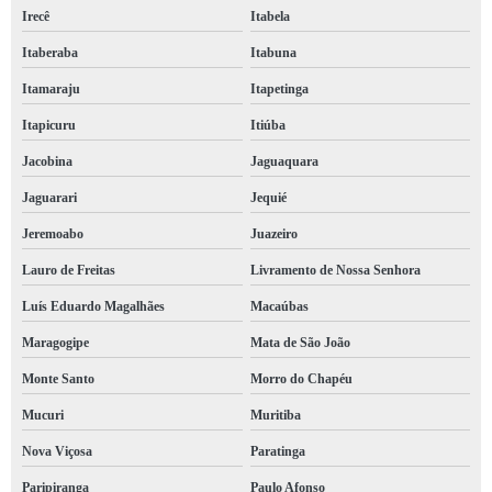
Irecê
Itabela
Itaberaba
Itabuna
Itamaraju
Itapetinga
Itapicuru
Itiúba
Jacobina
Jaguaquara
Jaguarari
Jequié
Jeremoabo
Juazeiro
Lauro de Freitas
Livramento de Nossa Senhora
Luís Eduardo Magalhães
Macaúbas
Maragogipe
Mata de São João
Monte Santo
Morro do Chapéu
Mucuri
Muritiba
Nova Viçosa
Paratinga
Paripiranga
Paulo Afonso