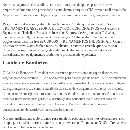
Sobre sst segurança do trabalho Jeremoabo, compreenda que empreendedores e
empresários buscam pela praticidade e consideram a empresa CTA como a melhor solução.
Veja outras soluções com relação a segurança contra incêndio e segurança do trabalho.
Pesquisando sst segurança do trabalho Jeremoabo? Saiba que através da CTA -
TREINAMENTO, ASSESSORIA E SERVIÇOS CORPORATIVOS você encontra
Segurança do Trabalho, Brigada de Incêndio, Empresa de Segurança do Trabalho,
Treinamento Nr 20, Treinamento Nr, Segurança e Medicina do Trabalho, entre outras
opções de serviços da área de CURSOS - TREINAMENTOS INDUSTRIAIS. Com o
objetivo de trazer a satisfação a todos os clientes, a empresa entende que sua melhor
destaque é conquistar a confiança de cada um. Tudo isso só é possível através do
investimento em equipamentos modernos e profissionais experientes.
Laudo de Bombeiro
O Laudo de Bombeiro é um documento emitido por profissionais especializados em
segurança contra incêndios. Ele é obrigatório para a obtenção de alvarás de funcionamento
e para a realização de eventos em locais públicos ou privados. O laudo avalia as condições
de segurança do local, como a existência de saídas de emergência, extintores de incêndio,
iluminação de emergência, entre outros itens. Além disso, o documento também indica as
medidas necessárias para garantir a segurança dos ocupantes do espaço em caso de
incêndio. É importante ressaltar que o Laudo de Bombeiro deve ser renovado
periodicamente, de acordo com a legislação vigente.
Nossos profissionais estão prontos para atendê-lo adequadamente, nós oferecermos, além
do que já foi citado, outros serviços, como por exemplo, Treinamento Nr 35 e Treinamento
Nr. Por isso, fale conosco e saiba mais.