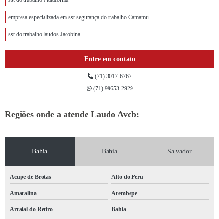
sst do trabalho Plataforma
empresa especializada em sst segurança do trabalho Camamu
sst do trabalho laudos Jacobina
Entre em contato
(71) 3017-6767
(71) 99653-2929
Regiões onde a atende Laudo Avcb:
Bahia
Bahia
Salvador
Acupe de Brotas
Alto do Peru
Amaralina
Arembepe
Arraial do Retiro
Bahia