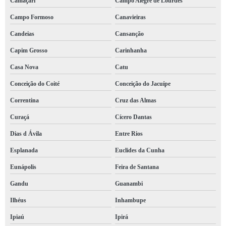
Camaçari
Campo Alegre de Lourdes
Campo Formoso
Canavieiras
Candeias
Cansanção
Capim Grosso
Carinhanha
Casa Nova
Catu
Conceição do Coité
Conceição do Jacuípe
Correntina
Cruz das Almas
Curaçá
Cícero Dantas
Dias d Ávila
Entre Rios
Esplanada
Euclides da Cunha
Eunápolis
Feira de Santana
Gandu
Guanambi
Ilhéus
Inhambupe
Ipiaú
Ipirá