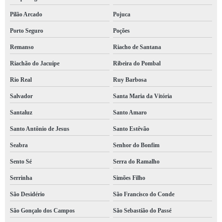
Pilão Arcado
Pojuca
Porto Seguro
Poções
Remanso
Riacho de Santana
Riachão do Jacuípe
Ribeira do Pombal
Rio Real
Ruy Barbosa
Salvador
Santa Maria da Vitória
Santaluz
Santo Amaro
Santo Antônio de Jesus
Santo Estêvão
Seabra
Senhor do Bonfim
Sento Sé
Serra do Ramalho
Serrinha
Simões Filho
São Desidério
São Francisco do Conde
São Gonçalo dos Campos
São Sebastião do Passé