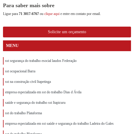
Para saber mais sobre
Ligue para
71 3017-6767
ou
clique aqui
e entre em contato por email.
Solicite um orçamento
MENU
sst segurança do trabalho esocial laudos Federação
sst ocupacional Barra
sst na construção civil Itapetinga
empresa especializada em sst do trabalho Dias d Ávila
saúde e segurança do trabalho sst Itapicuru
sst do trabalho Plataforma
empresa especializada em sst saúde e segurança do trabalho Ladeira do Gales