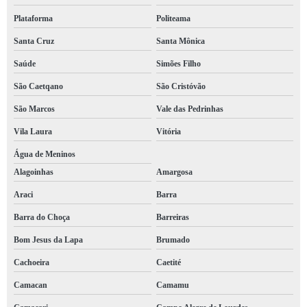
Plataforma
Politeama
Santa Cruz
Santa Mônica
Saúde
Simões Filho
São Caetqano
São Cristóvão
São Marcos
Vale das Pedrinhas
Vila Laura
Vitória
Água de Meninos
Alagoinhas
Amargosa
Araci
Barra
Barra do Choça
Barreiras
Bom Jesus da Lapa
Brumado
Cachoeira
Caetité
Camacan
Camamu