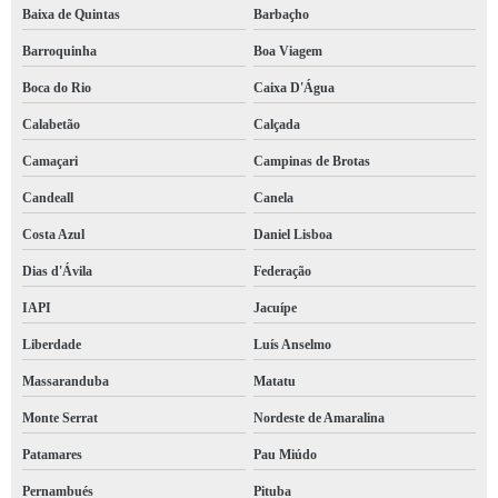
Baixa de Quintas
Barbaçho
Barroquinha
Boa Viagem
Boca do Rio
Caixa D'Água
Calabetão
Calçada
Camaçari
Campinas de Brotas
Candeall
Canela
Costa Azul
Daniel Lisboa
Dias d'Ávila
Federação
IAPI
Jacuípe
Liberdade
Luís Anselmo
Massaranduba
Matatu
Monte Serrat
Nordeste de Amaralina
Patamares
Pau Miúdo
Pernambués
Pituba