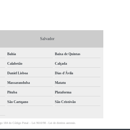
empresa que faz simulado de emergência Santaluz
empresa especializada em simulado emergência Ribeira
simulado de emergência no ambiente de trabalho Morro do
Chapéu
Salvador
simulado de emergência no ambiente de trabalho marcar Piatã
Bahia
Baixa de Quintas
simulados de emergência na empresa Santa Maria da Vitória
Calabetão
Calçada
simulados de emergência na empresa marcar São Gonçalo dos
Daniel Lisboa
Dias d'Ávila
Campos
Massaranduba
Matatu
simulado de emergência no trabalho marcar Barra do Choça
Pituba
Plataforma
simulado de evacuação de incêndio Itapicuru
São Caetqano
São Cristóvão
simulado para evacuação de emergência Morro do Chapéu
simulado de emergência incêndio Remanso
rtigo 184 do Código Penal –
Lei 9610/98 - Lei de direitos autorais
.
empresa especializada em simulado de emergência no ambiente