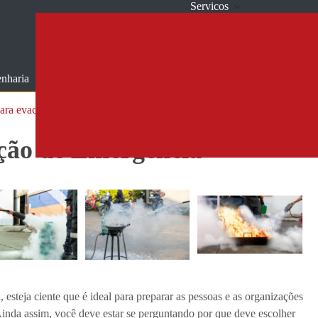
Servicos
Brigadas de incêndios
E social
Empresa de laudo 
Empresa de laudos avcb
Empresa de seguranças do
Empresa de treinamentos de incêndio
Empresa de tre
nharia
Laudo de bombeiros
Laudos avcb
Laudos ltca
ara evacuação de emergência
Seguranças do trabalho
Simulados de emergênci
ção de Emergência
Treinamentos de incêndio
Treinamentos n
esteja ciente que é ideal para preparar as pessoas e as organizações
 Ainda assim, você deve estar se perguntando por que deve escolher