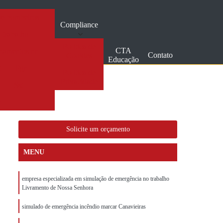
de bombeiros
Compliance
 trabalho
Politica de
CTA
inamentos nr
Contato
Cookies
Educação
t
Pgr
Politica de
Privacidade
a
Sst
r
Solicite um orçamento
MENU
empresa especializada em simulação de emergência no trabalho
Livramento de Nossa Senhora
simulado de emergência incêndio marcar Canavieiras