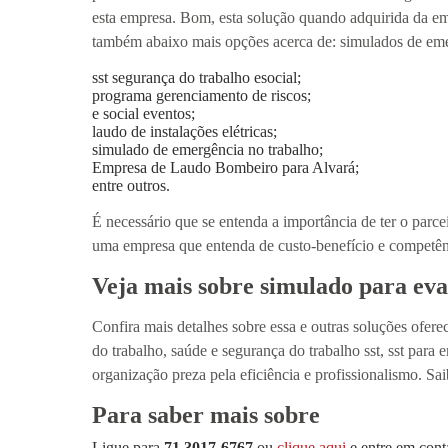
esta empresa. Bom, esta solução quando adquirida da e
também abaixo mais opções acerca de: simulados de em
sst segurança do trabalho esocial;
programa gerenciamento de riscos;
e social eventos;
laudo de instalações elétricas;
simulado de emergência no trabalho;
Empresa de Laudo Bombeiro para Alvará;
entre outros.
É necessário que se entenda a importância de ter o par
uma empresa que entenda de custo-benefício e competên
Veja mais sobre simulado para ev
Confira mais detalhes sobre essa e outras soluções ofere
do trabalho, saúde e segurança do trabalho sst, sst para 
organização preza pela eficiência e profissionalismo. Sa
Para saber mais sobre
Ligue para
71 3017-6767
ou
clique aqui
e entre em cont