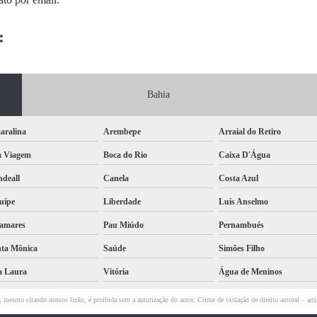
:
Bahia
aralina
Arembepe
Arraial do Retiro
a Viagem
Boca do Rio
Caixa D'Água
deall
Canela
Costa Azul
uípe
Liberdade
Luís Anselmo
amares
Pau Miúdo
Pernambués
ta Mônica
Saúde
Simões Filho
a Laura
Vitória
Água de Meninos
al, mesmo citando nossos links, é proibida sem a autorização do autor. Crime de violação de direito autoral – a