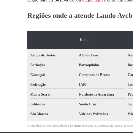
Regiões onde a atende Laudo Avcb
Bahia
Acupe de Brotas
Alto do Peru
Am
Barbaçho
Barroquinha
Bo
Camaçari
Campinas de Brotas
Can
Federação
IAPI
Jac
Monte Serrat
Nordeste de Amaralina
Pat
Politeama
Santa Cruz
San
São Marcos
Vale das Pedrinhas
Vil
O conteúdo do texto desta página é de direito reservado. Sua reprodução, parcial ou tot