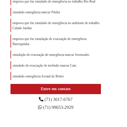
empresa que faz simulado de emergência no trabalho Rio Real
simulado emergência marcar Pituba
empresa que faz simulado de emergência no ambiente de trabalho
Cidade Jardim
empresa que faz simulação de evacuação de emergência
Barroquinha
simulação de evacuação de emergência marcar Jeremoabo
simulado de evacuação de incêndio marcar Catu
simulado emergência Arraial do Retiro
simulado de evacuação de emergência marcar Candeias
Entre em contato
empresa especializada em simulado emergência Ribeira
(71) 3017-6767
(71) 99653-2929
empresa especializada em simulados de emergência na empresa
Caixa D'Água
simulado de evacuação de emergência marcar Candeias