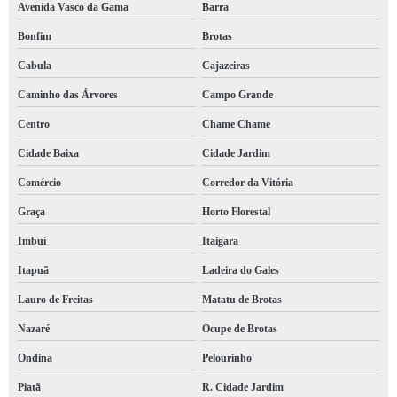
Avenida Vasco da Gama
Barra
cotação de segurança trabalho Macaúbas
Bonfim
Brotas
cotação de segurança do trabalho linha de vida Alagoinhas
Cabula
Cajazeiras
segurança do trabalho laudos Tucano
Caminho das Árvores
Campo Grande
qual o valor de segurança do trabalho ergonomia Jacuípe
Centro
Chame Chame
cotação de segurança do trabalho ergonomia Itamaraju
Cidade Baixa
Cidade Jardim
cotação de segurança do trabalho laudos Bahia
Comércio
Corredor da Vitória
segurança trabalho ltcat orçamento Barreiras
Graça
Horto Florestal
segurança trabalho ltcat orçamento Ocupe de Brotas
Imbuí
Itaigara
segurança do trabalho pcmso preço Pernambués
Itapuã
Ladeira do Gales
segurança do trabalho mapa de risco preço Pau Miúdo
Lauro de Freitas
Matatu de Brotas
segurança trabalho ppra preço Nazaré
Nazaré
Ocupe de Brotas
segurança do trabalho laudos preço Simões Filho
Ondina
Pelourinho
cotação de segurança do trabalho linha de vida Conceição do Coité
Piatã
R. Cidade Jardim