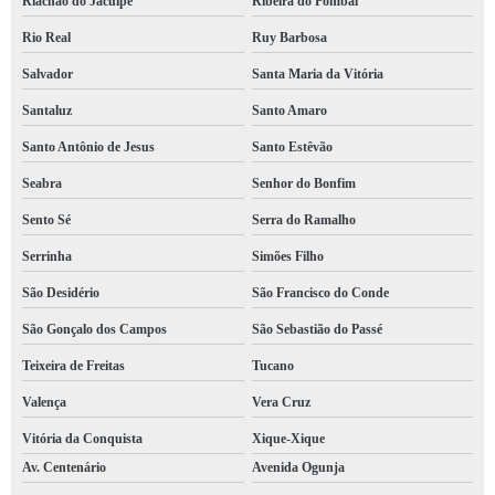
Riachão do Jacuípe
Ribeira do Pombal
cotação de segurança trabalho Itamaraju
Rio Real
Ruy Barbosa
segurança do trabalho mapa de risco orçamento Bonfim
Salvador
Santa Maria da Vitória
segurança do trabalho linha de vida orçamento Liberdade
Santaluz
Santo Amaro
segurança do trabalho pcmso preço Dias d Ávila
Santo Antônio de Jesus
Santo Estêvão
segurança do trabalho pgr orçamento Itaigara
Seabra
Senhor do Bonfim
segurança e medicina do trabalho orçamento Jaguaquara
Sento Sé
Serra do Ramalho
cotação de segurança do trabalho Canavieiras
Serrinha
Simões Filho
qual o valor de segurança do trabalho pcmso Boa Viagem
São Desidério
São Francisco do Conde
segurança trabalho ltcat preço Av. Centenário
São Gonçalo dos Campos
São Sebastião do Passé
qual o valor de segurança do trabalho laudos Plataforma
Teixeira de Freitas
Tucano
cotação de segurança do trabalho laudos Pituba
Valença
Vera Cruz
qual o valor de segurança do trabalho IAPI
Vitória da Conquista
Xique-Xique
Av. Centenário
Avenida Ogunja
segurança do trabalho laudos orçamento Campinas de Brotas