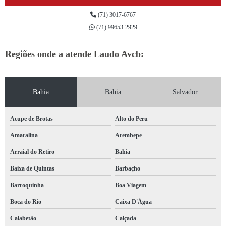
segurança do trabalho pcmso orçamento Gandu
(71) 3017-6767
segurança do trabalho orçamento Camamu
(71) 99653-2929
segurança do trabalho mapa de risco São Cristóvão
Regiões onde a atende Laudo Avcb:
segurança do trabalho ergonomia orçamento Cruz das Almas
segurança do trabalho ergonomia preço Candeias
Bahia
Bahia
Salvador
qual o valor de segurança e saúde do trabalho Amargosa
cotação de segurança do trabalho mapa de risco Ribeira
Acupe de Brotas
Alto do Peru
segurança do trabalho linha de vida orçamento São Caetqano
Amaralina
Arembepe
qual o valor de segurança trabalho São Cristóvão
Arraial do Retiro
Bahia
segurança trabalho ppra Dias d Ávila
Baixa de Quintas
Barbaçho
segurança do trabalho laudos orçamento Itamaraju
Barroquinha
Boa Viagem
cotação de segurança trabalho ltcat Brotas
Boca do Rio
Caixa D'Água
cotação de segurança do trabalho pgr Daniel Lisboa
Calabetão
Calçada