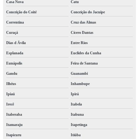
Casa Nova
Catu
segurança trabalho ppra preço Jaguaquara
Conceição do Coité
Conceição do Jacuípe
segurança trabalho Casa Nova
Correntina
Cruz das Almas
segurança trabalho ltcat Riacho de Santana
Curaçá
Cícero Dantas
segurança trabalho ppra Nordeste de Amaralina
Dias d Ávila
Entre Rios
segurança do trabalho pcmso orçamento Pernambués
Esplanada
Euclides da Cunha
qual o valor de segurança trabalho São Sebastião do Passé
Eunápolis
Feira de Santana
Gandu
Guanambi
cotação de segurança do trabalho pgr Barreiras
Ilhéus
Inhambupe
segurança e saúde do trabalho orçamento Ladeira do Gales
Ipiaú
Ipirá
segurança do trabalho linha de vida preço Bahia
Irecê
Itabela
segurança e saúde do trabalho preço Remanso
Itaberaba
Itabuna
cotação de segurança trabalho ppra Itapuã
Itamaraju
Itapetinga
qual o valor de segurança do trabalho linha de vida Xique-Xique
Itapicuru
Itiúba