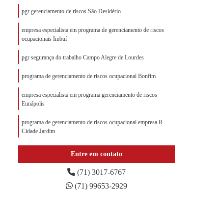
pgr gerenciamento de riscos São Desidério
empresa especialista em programa de gerenciamento de riscos
ocupacionais Imbuí
pgr segurança do trabalho Campo Alegre de Lourdes
programa de gerenciamento de riscos ocupacional Bonfim
empresa especialista em programa gerenciamento de riscos
Eunápolis
programa de gerenciamento de riscos ocupacional empresa R.
Cidade Jardim
empresa especialista em programa pgr Itapicuru
Entre em contato
pgr gerenciamento de riscos empresa Ruy Barbosa
(71) 3017-6767
(71) 99653-2929
programa pgr Vitória da Conquista
empresa especialista em programa de gestão de riscos Camacan