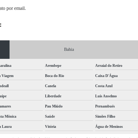
ato por email.
:
Bahia
aralina
Arembepe
Arraial do Retiro
a Viagem
Boca do Rio
Caixa D'Água
deall
Canela
Costa Azul
uípe
Liberdade
Luís Anselmo
amares
Pau Miúdo
Pernambués
ta Mônica
Saúde
Simões Filho
a Laura
Vitória
Água de Meninos