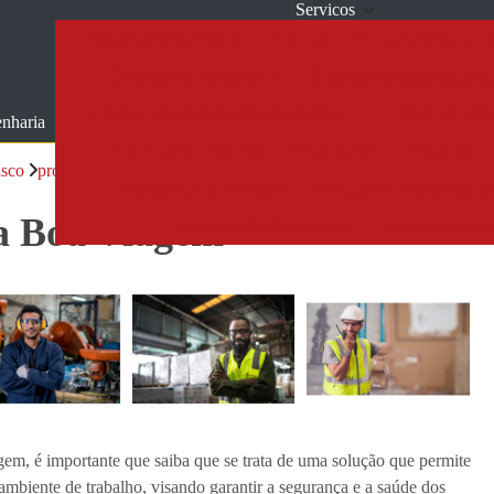
Servicos
Brigadas de incêndios
E social
Empresa de laudo 
Empresa de laudos avcb
Empresa de seguranças do
Empresa de treinamentos de incêndio
Empresa de tre
nharia
Laudo de bombeiros
Laudos avcb
Laudos ltca
isco
programa pgr empresa Boa Viagem
Seguranças do trabalho
Simulados de emergênci
a Boa Viagem
Treinamentos de incêndio
Treinamentos n
m, é importante que saiba que se trata de uma solução que permite
m ambiente de trabalho, visando garantir a segurança e a saúde dos