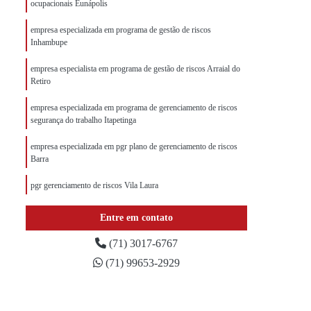
ocupacionais Eunápolis
empresa especializada em programa de gestão de riscos
Inhambupe
empresa especialista em programa de gestão de riscos Arraial do
Retiro
empresa especializada em programa de gerenciamento de riscos
segurança do trabalho Itapetinga
empresa especializada em pgr plano de gerenciamento de riscos
Barra
pgr gerenciamento de riscos Vila Laura
pgr segurança empresa Arembepe
Entre em contato
programa pgr Camacan
(71) 3017-6767
(71) 99653-2929