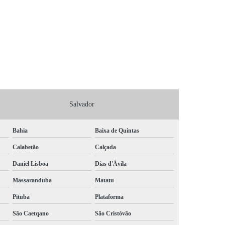
Salvador
Bahia
Baixa de Quintas
Calabetão
Calçada
Daniel Lisboa
Dias d'Ávila
Massaranduba
Matatu
Pituba
Plataforma
São Caetqano
São Cristóvão