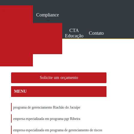
de bombeiros
Compliance
 trabalho
Politica de
CTA
inamentos nr
Contato
Cookies
Educação
t
Pgr
Politica de
Privacidade
a
Sst
r
Solicite um orçamento
MENU
programa de gerenciamento Riachão do Jacuípe
empresa especializada em programa pgr Ribeira
empresa especializada em programa de gerenciamento de riscos