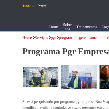
Sobre
Home
Treinamentos
Enge
nós
Home
Serviços
pgr
programa de gerenciamento de r
Programa Pgr Empres
Se está pesquisando por programa pgr empresa Boa Viage
identificar, avaliar e controlar os riscos presentes em u