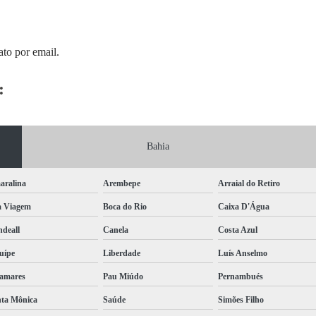
ato por email.
:
Bahia
aralina
Arembepe
Arraial do Retiro
a Viagem
Boca do Rio
Caixa D'Água
deall
Canela
Costa Azul
uípe
Liberdade
Luís Anselmo
amares
Pau Miúdo
Pernambués
ta Mônica
Saúde
Simões Filho