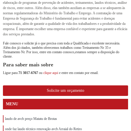
elaboração de programas de prevenção de acidentes, treinamentos, laudos técnicos, análise
de riscos, entre outros. Além disso, elas também auxiliam as empresas a se adequarem às
normas regulamentadoras do Ministério do Trabalho e Emprego. A contratação de uma
Empresa de Segurança do Trabalho é fundamental para evitar acidentes e doenças
ocupacionais, além de garantir a qualidade de vida dos trabalhadores e a produtividade da
empresa. É importante escolher uma empresa confiável e experiente para garantir a eficácia
dos serviços prestados.
Fale conosco e solicite já o que precisa com toda a Qualificada e excelente necessária.
Além dos já citados, também oferecemos trabalhos como Treinamento Nr 35 e
Treinamento Nr. Por isso, entre em contato conosco,estamos sempre a disposição do
cliente.
Para saber mais sobre
Ligue para
71 3017-6767
ou
clique aqui
e entre em contato por email.
Solicite um orçamento
MENU
laudo de avcb preço Matatu de Brotas
onde faz laudo técnico renovação avcb Arraial do Retiro