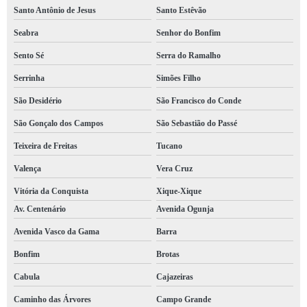
Santo Antônio de Jesus
Santo Estêvão
Seabra
Senhor do Bonfim
Sento Sé
Serra do Ramalho
Serrinha
Simões Filho
São Desidério
São Francisco do Conde
São Gonçalo dos Campos
São Sebastião do Passé
Teixeira de Freitas
Tucano
Valença
Vera Cruz
Vitória da Conquista
Xique-Xique
Av. Centenário
Avenida Ogunja
Avenida Vasco da Gama
Barra
Bonfim
Brotas
Cabula
Cajazeiras
Caminho das Árvores
Campo Grande