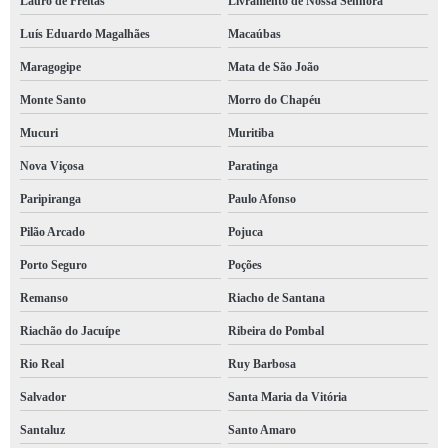
Lauro de Freitas
Livramento de Nossa Senhora
Luís Eduardo Magalhães
Macaúbas
Maragogipe
Mata de São João
Monte Santo
Morro do Chapéu
Mucuri
Muritiba
Nova Viçosa
Paratinga
Paripiranga
Paulo Afonso
Pilão Arcado
Pojuca
Porto Seguro
Poções
Remanso
Riacho de Santana
Riachão do Jacuípe
Ribeira do Pombal
Rio Real
Ruy Barbosa
Salvador
Santa Maria da Vitória
Santaluz
Santo Amaro