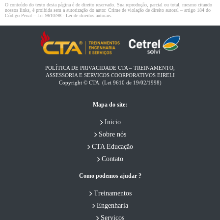
O conteúdo do texto desta página é de direito reservado. Sua reprodução, parcial ou total, mesmo citando
nossos links, é proibida sem a autorização do autor. Crime de violação de direito autoral – artigo 184 do
Código Penal –
Lei 9610/98 - Lei de direitos autorais
.
POLÍTICA DE PRIVACIDADE CTA – TREINAMENTO,
ASSESSORIA E SERVICOS COORPORATIVOS EIRELI​
Copyright © CTA. (Lei 9610 de 19/02/1998)
Mapa do site:
Inicio
Sobre nós
CTA Educação
Contato
Como podemos ajudar ?
Treinamentos
Engenharia
Serviços