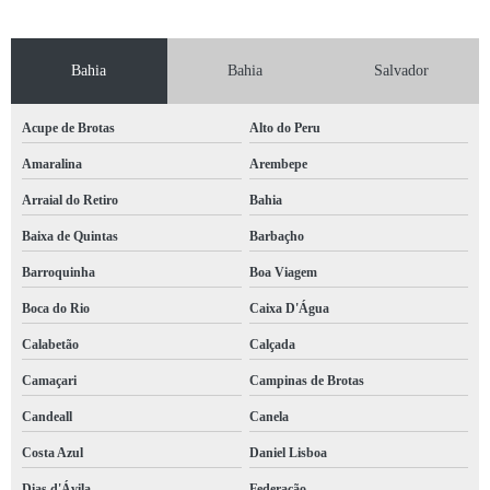
Bahia
Bahia
Salvador
Acupe de Brotas
Alto do Peru
Amaralina
Arembepe
Arraial do Retiro
Bahia
Baixa de Quintas
Barbaçho
Barroquinha
Boa Viagem
Boca do Rio
Caixa D'Água
Calabetão
Calçada
Camaçari
Campinas de Brotas
Candeall
Canela
Costa Azul
Daniel Lisboa
Dias d'Ávila
Federação