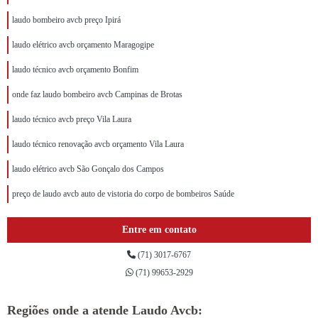
laudo bombeiro avcb preço Ipirá
laudo elétrico avcb orçamento Maragogipe
laudo técnico avcb orçamento Bonfim
onde faz laudo bombeiro avcb Campinas de Brotas
laudo técnico avcb preço Vila Laura
laudo técnico renovação avcb orçamento Vila Laura
laudo elétrico avcb São Gonçalo dos Campos
preço de laudo avcb auto de vistoria do corpo de bombeiros Saúde
Entre em contato
(71) 3017-6767
(71) 99653-2929
Regiões onde a atende Laudo Avcb: