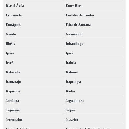
Dias d Ávila
Entre Rios
Esplanada
Euclides da Cunha
Eunápolis
Feira de Santana
Gandu
Guanambi
Ilhéus
Inhambupe
Ipiaú
Ipirá
Irecê
Itabela
Itaberaba
Itabuna
Itamaraju
Itapetinga
Itapicuru
Itiúba
Jacobina
Jaguaquara
Jaguarari
Jequié
Jeremoabo
Juazeiro