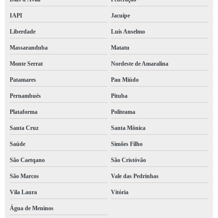
IAPI
Jacuípe
Liberdade
Luís Anselmo
Massaranduba
Matatu
Monte Serrat
Nordeste de Amaralina
Patamares
Pau Miúdo
Pernambués
Pituba
Plataforma
Politeama
Santa Cruz
Santa Mônica
Saúde
Simões Filho
São Caetqano
São Cristóvão
São Marcos
Vale das Pedrinhas
Vila Laura
Vitória
Água de Meninos