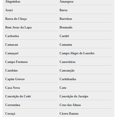
Alagoinhas
Amargosa
Araci
Barra
Barra do Choça
Barreiras
Bom Jesus da Lapa
Brumado
Cachoeira
Caetité
Camacan
Camamu
Camaçari
Campo Alegre de Lourdes
Campo Formoso
Canavieiras
Candeias
Cansanção
Capim Grosso
Carinhanha
Casa Nova
Catu
Conceição do Coité
Conceição do Jacuípe
Correntina
Cruz das Almas
Curaçá
Cícero Dantas