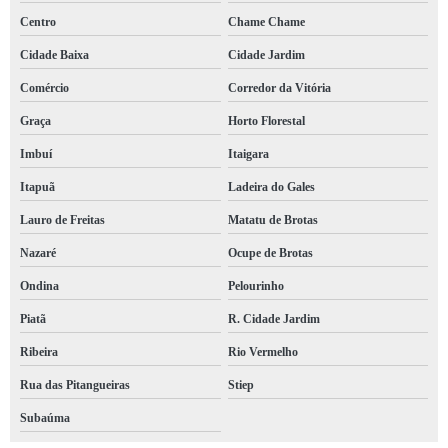
Centro
Chame Chame
Cidade Baixa
Cidade Jardim
Comércio
Corredor da Vitória
Graça
Horto Florestal
Imbuí
Itaigara
Itapuã
Ladeira do Gales
Lauro de Freitas
Matatu de Brotas
Nazaré
Ocupe de Brotas
Ondina
Pelourinho
Piatã
R. Cidade Jardim
Ribeira
Rio Vermelho
Rua das Pitangueiras
Stiep
Subaúma