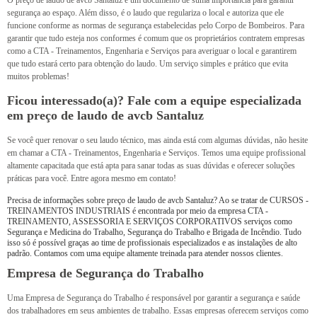
O preço de laudo de avcb Santaluz é um documento de suma importância para garantir
segurança ao espaço. Além disso, é o laudo que regulariza o local e autoriza que ele
funcione conforme as normas de segurança estabelecidas pelo Corpo de Bombeiros. Para
garantir que tudo esteja nos conformes é comum que os proprietários contratem empresas
como a CTA - Treinamentos, Engenharia e Serviços para averiguar o local e garantirem
que tudo estará certo para obtenção do laudo. Um serviço simples e prático que evita
muitos problemas!
Ficou interessado(a)? Fale com a equipe especializada
em preço de laudo de avcb Santaluz
Se você quer renovar o seu laudo técnico, mas ainda está com algumas dúvidas, não hesite
em chamar a CTA - Treinamentos, Engenharia e Serviços. Temos uma equipe profissional
altamente capacitada que está apta para sanar todas as suas dúvidas e oferecer soluções
práticas para você. Entre agora mesmo em contato!
Precisa de informações sobre preço de laudo de avcb Santaluz? Ao se tratar de CURSOS -
TREINAMENTOS INDUSTRIAIS é encontrada por meio da empresa CTA -
TREINAMENTO, ASSESSORIA E SERVIÇOS CORPORATIVOS serviços como
Segurança e Medicina do Trabalho, Segurança do Trabalho e Brigada de Incêndio. Tudo
isso só é possível graças ao time de profissionais especializados e as instalações de alto
padrão. Contamos com uma equipe altamente treinada para atender nossos clientes.
Empresa de Segurança do Trabalho
Uma Empresa de Segurança do Trabalho é responsável por garantir a segurança e saúde
dos trabalhadores em seus ambientes de trabalho. Essas empresas oferecem serviços como