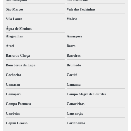
São Marcos
Vale das Pedrinhas
Vila Laura
Vitória
Água de Meninos
Alagoinhas
Amargosa
Araci
Barra
Barra do Choça
Barreiras
Bom Jesus da Lapa
Brumado
Cachoeira
Caetité
Camacan
Camamu
Camaçari
Campo Alegre de Lourdes
Campo Formoso
Canavieiras
Candeias
Cansanção
Capim Grosso
Carinhanha