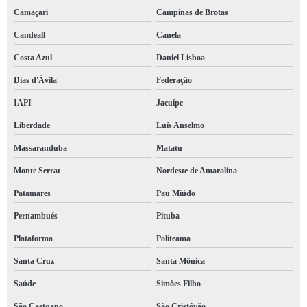
Camaçari
Campinas de Brotas
Candeall
Canela
Costa Azul
Daniel Lisboa
Dias d'Ávila
Federação
IAPI
Jacuípe
Liberdade
Luís Anselmo
Massaranduba
Matatu
Monte Serrat
Nordeste de Amaralina
Patamares
Pau Miúdo
Pernambués
Pituba
Plataforma
Politeama
Santa Cruz
Santa Mônica
Saúde
Simões Filho
São Caetqano
São Cristóvão