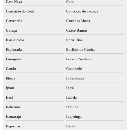
Casa Nova
Catu
Conceição do Coité
Conceição do Jacuípe
Correntina
Cruz das Almas
Curaçá
Cícero Dantas
Dias d Ávila
Entre Rios
Esplanada
Euclides da Cunha
Eunápolis
Feira de Santana
Gandu
Guanambi
Ilhéus
Inhambupe
Ipiaú
Ipirá
Irecê
Itabela
Itaberaba
Itabuna
Itamaraju
Itapetinga
Itapicuru
Itiúba