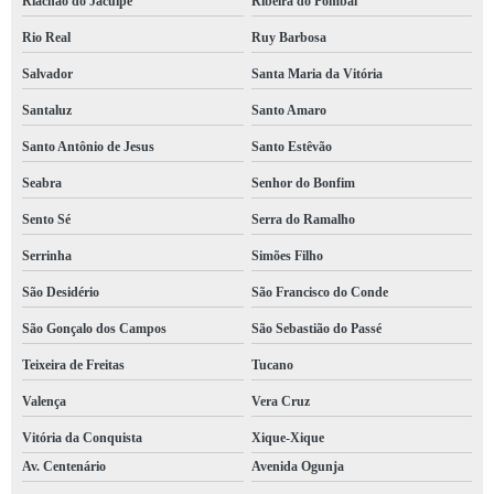
Riachão do Jacuípe
Ribeira do Pombal
Rio Real
Ruy Barbosa
Salvador
Santa Maria da Vitória
Santaluz
Santo Amaro
Santo Antônio de Jesus
Santo Estêvão
Seabra
Senhor do Bonfim
Sento Sé
Serra do Ramalho
Serrinha
Simões Filho
São Desidério
São Francisco do Conde
São Gonçalo dos Campos
São Sebastião do Passé
Teixeira de Freitas
Tucano
Valença
Vera Cruz
Vitória da Conquista
Xique-Xique
Av. Centenário
Avenida Ogunja