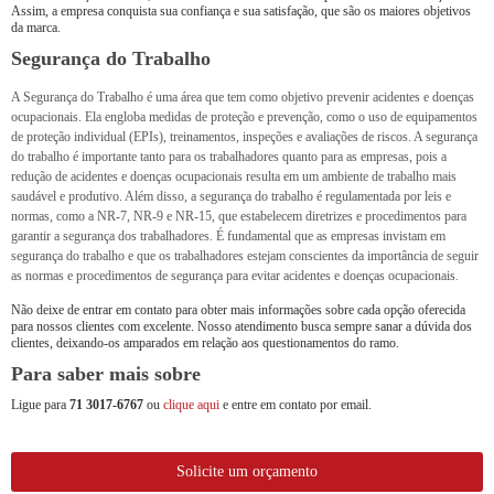
Assim, a empresa conquista sua confiança e sua satisfação, que são os maiores objetivos
da marca.
Segurança do Trabalho
A Segurança do Trabalho é uma área que tem como objetivo prevenir acidentes e doenças
ocupacionais. Ela engloba medidas de proteção e prevenção, como o uso de equipamentos
de proteção individual (EPIs), treinamentos, inspeções e avaliações de riscos. A segurança
do trabalho é importante tanto para os trabalhadores quanto para as empresas, pois a
redução de acidentes e doenças ocupacionais resulta em um ambiente de trabalho mais
saudável e produtivo. Além disso, a segurança do trabalho é regulamentada por leis e
normas, como a NR-7, NR-9 e NR-15, que estabelecem diretrizes e procedimentos para
garantir a segurança dos trabalhadores. É fundamental que as empresas invistam em
segurança do trabalho e que os trabalhadores estejam conscientes da importância de seguir
as normas e procedimentos de segurança para evitar acidentes e doenças ocupacionais.
Não deixe de entrar em contato para obter mais informações sobre cada opção oferecida
para nossos clientes com excelente. Nosso atendimento busca sempre sanar a dúvida dos
clientes, deixando-os amparados em relação aos questionamentos do ramo.
Para saber mais sobre
Ligue para
71 3017-6767
ou
clique aqui
e entre em contato por email.
Solicite um orçamento