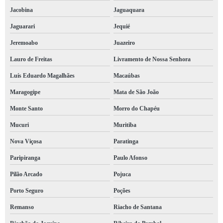
Jacobina
Jaguaquara
Jaguarari
Jequié
Jeremoabo
Juazeiro
Lauro de Freitas
Livramento de Nossa Senhora
Luís Eduardo Magalhães
Macaúbas
Maragogipe
Mata de São João
Monte Santo
Morro do Chapéu
Mucuri
Muritiba
Nova Viçosa
Paratinga
Paripiranga
Paulo Afonso
Pilão Arcado
Pojuca
Porto Seguro
Poções
Remanso
Riacho de Santana