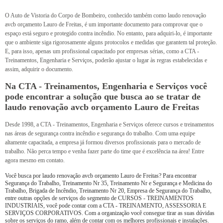
O Auto de Vistoria do Corpo de Bombeiro, conhecido também como laudo renovação
avcb orçamento Lauro de Freitas, é um importante documento para comprovar que o
espaço está seguro e protegido contra incêndio. No entanto, para adquiri-lo, é importante
que o ambiente siga rigorosamente alguns protocolos e medidas que garantem tal proteção.
E, para isso, apenas um profissional capacitado por empresas sérias, como a CTA -
Treinamentos, Engenharia e Serviços, poderão ajustar o lugar às regras estabelecidas e
assim, adquirir o documento.
Na CTA - Treinamentos, Engenharia e Serviços você
pode encontrar a solução que busca ao se tratar de
laudo renovação avcb orçamento Lauro de Freitas
Desde 1998, a CTA - Treinamentos, Engenharia e Serviços oferece cursos e treinamentos
nas áreas de segurança contra incêndio e segurança do trabalho. Com uma equipe
altamente capacitada, a empresa já formou diversos profissionais para o mercado de
trabalho. Não perca tempo e venha fazer parte do time que é excelência na área! Entre
agora mesmo em contato.
Você busca por laudo renovação avcb orçamento Lauro de Freitas? Para encontrar
Segurança do Trabalho, Treinamento Nr 35, Treinamento Nr e Segurança e Medicina do
Trabalho, Brigada de Incêndio, Treinamento Nr 20, Empresa de Segurança do Trabalho,
entre outras opções de serviços do segmento de CURSOS - TREINAMENTOS
INDUSTRIAIS, você pode contar com a CTA - TREINAMENTO, ASSESSORIA E
SERVIÇOS CORPORATIVOS. Com a organização você consegue tirar as suas dúvidas
sobre os serviços do ramo, além de contar com os melhores profissionais e instalações.