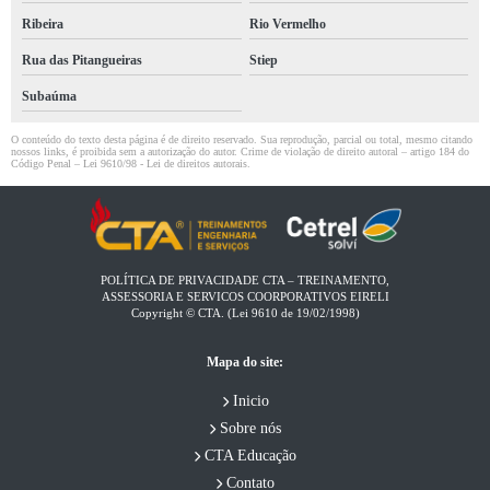
Ribeira
Rio Vermelho
Rua das Pitangueiras
Stiep
Subaúma
O conteúdo do texto desta página é de direito reservado. Sua reprodução, parcial ou total, mesmo citando
nossos links, é proibida sem a autorização do autor. Crime de violação de direito autoral – artigo 184 do
Código Penal –
Lei 9610/98 - Lei de direitos autorais
.
POLÍTICA DE PRIVACIDADE CTA – TREINAMENTO,
ASSESSORIA E SERVICOS COORPORATIVOS EIRELI​
Copyright © CTA. (Lei 9610 de 19/02/1998)
Mapa do site:
Inicio
Sobre nós
CTA Educação
Contato