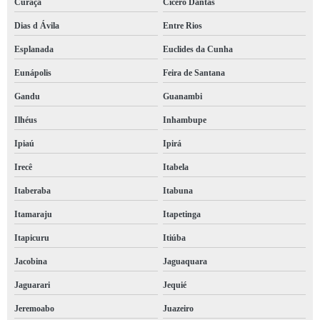
Curaçá
Cícero Dantas
Dias d Ávila
Entre Rios
Esplanada
Euclides da Cunha
Eunápolis
Feira de Santana
Gandu
Guanambi
Ilhéus
Inhambupe
Ipiaú
Ipirá
Irecê
Itabela
Itaberaba
Itabuna
Itamaraju
Itapetinga
Itapicuru
Itiúba
Jacobina
Jaguaquara
Jaguarari
Jequié
Jeremoabo
Juazeiro