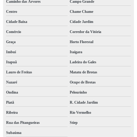
Caminho das Árvores
Campo Grande
Centro
Chame Chame
Cidade Baixa
Cidade Jardim
Comércio
Corredor da Vitória
Graça
Horto Florestal
Imbuí
Itaigara
Itapuã
Ladeira do Gales
Lauro de Freitas
Matatu de Brotas
Nazaré
Ocupe de Brotas
Ondina
Pelourinho
Piatã
R. Cidade Jardim
Ribeira
Rio Vermelho
Rua das Pitangueiras
Stiep
Subaúma