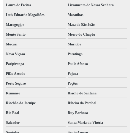
Lauro de Freitas
Livramento de Nossa Senhora
Luís Eduardo Magalhães
Macaúbas
Maragogipe
Mata de São João
Monte Santo
Morro do Chapéu
Mucuri
Muritiba
Nova Viçosa
Paratinga
Paripiranga
Paulo Afonso
Pilão Arcado
Pojuca
Porto Seguro
Poções
Remanso
Riacho de Santana
Riachão do Jacuípe
Ribeira do Pombal
Rio Real
Ruy Barbosa
Salvador
Santa Maria da Vitória
Santaluz
Santo Amaro