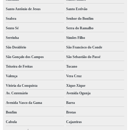
Santo Antônio de Jesus
Santo Estêvão
Seabra
Senhor do Bonfim
Sento Sé
Serra do Ramalho
Serrinha
Simões Filho
São Desidério
São Francisco do Conde
São Gonçalo dos Campos
São Sebastião do Passé
Teixeira de Freitas
Tucano
Valença
Vera Cruz
Vitória da Conquista
Xique-Xique
Av. Centenário
Avenida Ogunja
Avenida Vasco da Gama
Barra
Bonfim
Brotas
Cabula
Cajazeiras