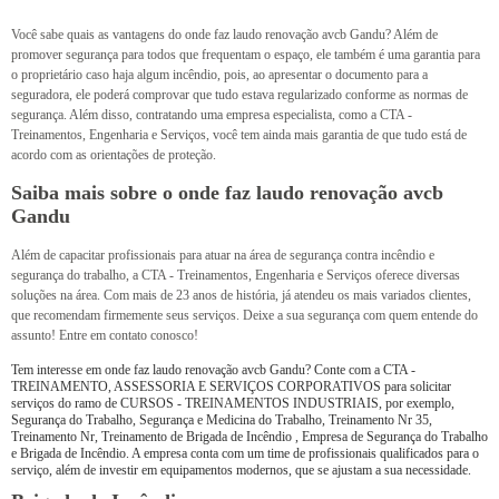
Você sabe quais as vantagens do onde faz laudo renovação avcb Gandu? Além de
promover segurança para todos que frequentam o espaço, ele também é uma garantia para
o proprietário caso haja algum incêndio, pois, ao apresentar o documento para a
seguradora, ele poderá comprovar que tudo estava regularizado conforme as normas de
segurança. Além disso, contratando uma empresa especialista, como a CTA -
Treinamentos, Engenharia e Serviços, você tem ainda mais garantia de que tudo está de
acordo com as orientações de proteção.
Saiba mais sobre o onde faz laudo renovação avcb
Gandu
Além de capacitar profissionais para atuar na área de segurança contra incêndio e
segurança do trabalho, a CTA - Treinamentos, Engenharia e Serviços oferece diversas
soluções na área. Com mais de 23 anos de história, já atendeu os mais variados clientes,
que recomendam firmemente seus serviços. Deixe a sua segurança com quem entende do
assunto! Entre em contato conosco!
Tem interesse em onde faz laudo renovação avcb Gandu? Conte com a CTA -
TREINAMENTO, ASSESSORIA E SERVIÇOS CORPORATIVOS para solicitar
serviços do ramo de CURSOS - TREINAMENTOS INDUSTRIAIS, por exemplo,
Segurança do Trabalho, Segurança e Medicina do Trabalho, Treinamento Nr 35,
Treinamento Nr, Treinamento de Brigada de Incêndio , Empresa de Segurança do Trabalho
e Brigada de Incêndio. A empresa conta com um time de profissionais qualificados para o
serviço, além de investir em equipamentos modernos, que se ajustam a sua necessidade.