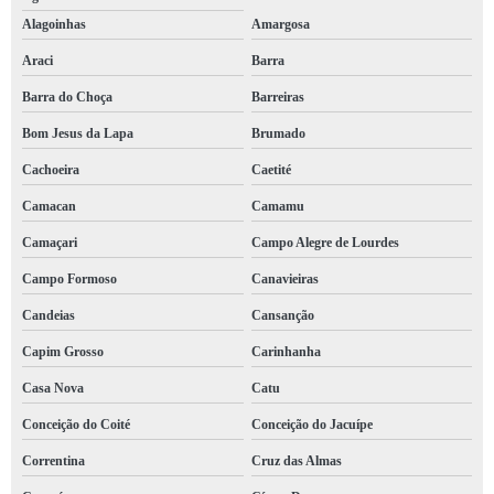
Alagoinhas
Amargosa
Araci
Barra
Barra do Choça
Barreiras
Bom Jesus da Lapa
Brumado
Cachoeira
Caetité
Camacan
Camamu
Camaçari
Campo Alegre de Lourdes
Campo Formoso
Canavieiras
Candeias
Cansanção
Capim Grosso
Carinhanha
Casa Nova
Catu
Conceição do Coité
Conceição do Jacuípe
Correntina
Cruz das Almas