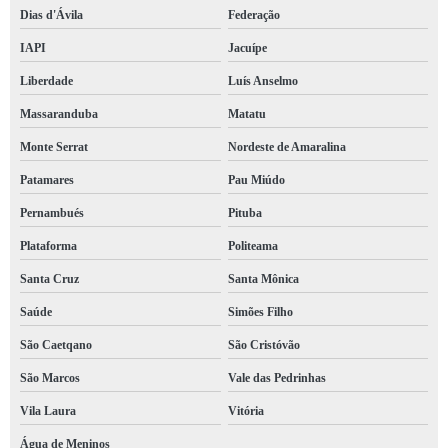
Dias d'Ávila
Federação
IAPI
Jacuípe
Liberdade
Luís Anselmo
Massaranduba
Matatu
Monte Serrat
Nordeste de Amaralina
Patamares
Pau Miúdo
Pernambués
Pituba
Plataforma
Politeama
Santa Cruz
Santa Mônica
Saúde
Simões Filho
São Caetqano
São Cristóvão
São Marcos
Vale das Pedrinhas
Vila Laura
Vitória
Água de Meninos