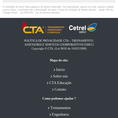
O conteúdo do texto desta página é de direito reservado. Sua reprodução, parcial ou total, mesmo citando
nossos links, é proibida sem a autorização do autor. Crime de violação de direito autoral – artigo 184 do
Código Penal –
Lei 9610/98 - Lei de direitos autorais
.
POLÍTICA DE PRIVACIDADE CTA – TREINAMENTO,
ASSESSORIA E SERVICOS COORPORATIVOS EIRELI​
Copyright © CTA. (Lei 9610 de 19/02/1998)
Mapa do site:
Inicio
Sobre nós
CTA Educação
Contato
Como podemos ajudar ?
Treinamentos
Engenharia