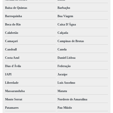
Baixa de Quintas
Barbaçho
Barroquinha
Boa Viagem
Boca do Rio
Caixa D'Água
Calabetão
Calçada
Camaçari
Campinas de Brotas
Candeall
Canela
Costa Azul
Daniel Lisboa
Dias d'Ávila
Federação
IAPI
Jacuípe
Liberdade
Luís Anselmo
Massaranduba
Matatu
Monte Serrat
Nordeste de Amaralina
Patamares
Pau Miúdo