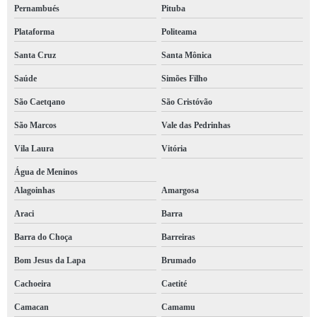
Pernambués
Pituba
Plataforma
Politeama
Santa Cruz
Santa Mônica
Saúde
Simões Filho
São Caetqano
São Cristóvão
São Marcos
Vale das Pedrinhas
Vila Laura
Vitória
Água de Meninos
Alagoinhas
Amargosa
Araci
Barra
Barra do Choça
Barreiras
Bom Jesus da Lapa
Brumado
Cachoeira
Caetité
Camacan
Camamu