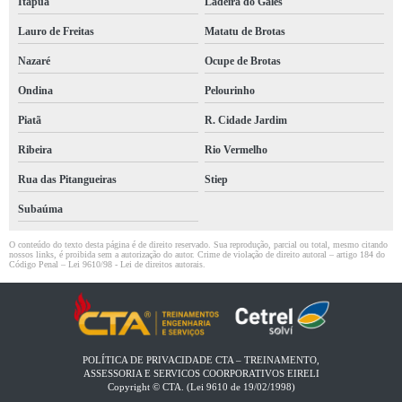
Itapuã
Ladeira do Gales
Lauro de Freitas
Matatu de Brotas
Nazaré
Ocupe de Brotas
Ondina
Pelourinho
Piatã
R. Cidade Jardim
Ribeira
Rio Vermelho
Rua das Pitangueiras
Stiep
Subaúma
O conteúdo do texto desta página é de direito reservado. Sua reprodução, parcial ou total, mesmo citando
nossos links, é proibida sem a autorização do autor. Crime de violação de direito autoral – artigo 184 do
Código Penal –
Lei 9610/98 - Lei de direitos autorais
.
POLÍTICA DE PRIVACIDADE CTA – TREINAMENTO,
ASSESSORIA E SERVICOS COORPORATIVOS EIRELI​
Copyright © CTA. (Lei 9610 de 19/02/1998)