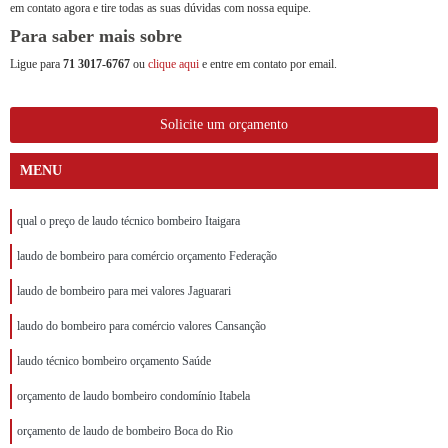
em contato agora e tire todas as suas dúvidas com nossa equipe.
Para saber mais sobre
Ligue para
71 3017-6767
ou
clique aqui
e entre em contato por email.
Solicite um orçamento
MENU
qual o preço de laudo técnico bombeiro Itaigara
laudo de bombeiro para comércio orçamento Federação
laudo de bombeiro para mei valores Jaguarari
laudo do bombeiro para comércio valores Cansanção
laudo técnico bombeiro orçamento Saúde
orçamento de laudo bombeiro condomínio Itabela
orçamento de laudo de bombeiro Boca do Rio