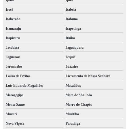
Ipiaú
Ipirá
Irecê
Itabela
Itaberaba
Itabuna
Itamaraju
Itapetinga
Itapicuru
Itiúba
Jacobina
Jaguaquara
Jaguarari
Jequié
Jeremoabo
Juazeiro
Lauro de Freitas
Livramento de Nossa Senhora
Luís Eduardo Magalhães
Macaúbas
Maragogipe
Mata de São João
Monte Santo
Morro do Chapéu
Mucuri
Muritiba
Nova Viçosa
Paratinga