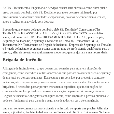
A CTA - Treinamentos, Engenharia e Serviços orienta seus clientes a como obter qual o
preço de laudo bombeiro clcb São Desidério, por meio de curso ministrado por
profissionais devidamente habilitados e capacitados, dotados de conhecimento técnico,
aptos a realizar esta atividade com destreza.
Buscando qual o preço de laudo bombeiro clcb São Desidério? Conte com a CTA -
TREINAMENTO, ASSESSORIA E SERVIÇOS CORPORATIVOS para solicitar
serviços do ramo de CURSOS - TREINAMENTOS INDUSTRIAIS, por exemplo,
Segurança do Trabalho, Segurança e Medicina do Trabalho, Treinamento Nr 35,
Treinamento Nr, Treinamento de Brigada de Incêndio , Empresa de Segurança do Trabalho
e Brigada de Incêndio. A empresa conta com um time de profissionais qualificados para o
serviço, além de investir em equipamentos modernos, que se ajustam a sua necessidade.
Brigada de Incêndio
A Brigada de Incêndio é um grupo de pessoas treinadas para atuar em situações de
emergência, como incêndios e outras ocorrências que possam colocar em risco a segurança
de um local ou de seus ocupantes. Essa equipe é responsável por prevenir e combater
incêndios, além de prestar os primeiros socorros em caso de acidentes. Para se tornar um
brigadista, é necessário passar por um treinamento específico, que inclui noções de
combate a incêndios, primeiros socorros e evacuação de pessoas. A presença de uma
Brigada de Incêndio é obrigatória em alguns locais, como empresas e prédios públicos, e
pode ser fundamental para garantir a segurança de todos em caso de emergência.
Entre em contato com nossos profissionais e tenha todo o suporte que precisa. Além dos
serviços já citados, também trabalhamos com Treinamento Nr 35 e Treinamento Nr. Entre