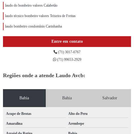
laudo do bombeiro valores Calabetão
laudo técnico bombeiro valores Teixeira de Freitas
laudo bombeiro condomínio Carinhanha
Entre em contato
(71) 3017-6767
(71) 99653-2929
Regiões onde a atende Laudo Avcb:
Bahia
Bahia
Salvador
Acupe de Brotas
Alto do Peru
Amaralina
Arembepe
Arraial do Retiro
Bahia