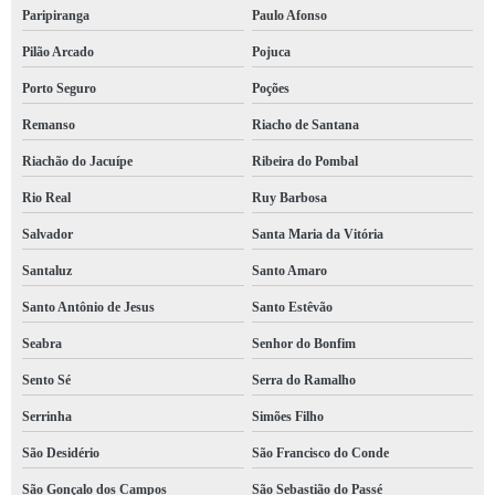
Paripiranga
Paulo Afonso
Pilão Arcado
Pojuca
Porto Seguro
Poções
Remanso
Riacho de Santana
Riachão do Jacuípe
Ribeira do Pombal
Rio Real
Ruy Barbosa
Salvador
Santa Maria da Vitória
Santaluz
Santo Amaro
Santo Antônio de Jesus
Santo Estêvão
Seabra
Senhor do Bonfim
Sento Sé
Serra do Ramalho
Serrinha
Simões Filho
São Desidério
São Francisco do Conde
São Gonçalo dos Campos
São Sebastião do Passé