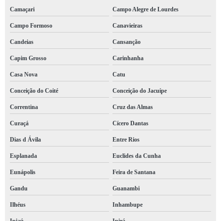
Camaçari
Campo Alegre de Lourdes
Campo Formoso
Canavieiras
Candeias
Cansanção
Capim Grosso
Carinhanha
Casa Nova
Catu
Conceição do Coité
Conceição do Jacuípe
Correntina
Cruz das Almas
Curaçá
Cícero Dantas
Dias d Ávila
Entre Rios
Esplanada
Euclides da Cunha
Eunápolis
Feira de Santana
Gandu
Guanambi
Ilhéus
Inhambupe