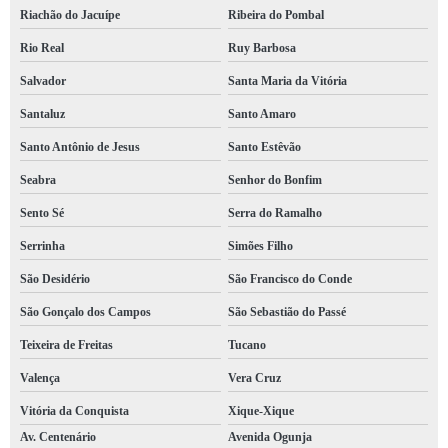
Riachão do Jacuípe
Ribeira do Pombal
orçamento de laudo bombeiro para alvará R. Cidade Jardim
Rio Real
Ruy Barbosa
laudo do bombeiro para comércio orçamento Itabuna
Salvador
Santa Maria da Vitória
laudo bombeiro valores Cícero Dantas
Santaluz
Santo Amaro
laudo bombeiro clcb orçamento Monte Santo
Santo Antônio de Jesus
Santo Estêvão
laudo do bombeiro orçamento São Sebastião do Passé
Seabra
Senhor do Bonfim
laudo de bombeiro para comércio orçamento Santaluz
Sento Sé
Serra do Ramalho
laudo bombeiro clcb Simões Filho
Serrinha
Simões Filho
qual o preço de laudo bombeiro para alvará Pau Miúdo
São Desidério
São Francisco do Conde
laudo técnico bombeiro orçamento Luís Anselmo
São Gonçalo dos Campos
São Sebastião do Passé
laudo do bombeiro para comércio orçamento Guanambi
Teixeira de Freitas
Tucano
orçamento de laudo de bombeiro para comércio Liberdade
Valença
Vera Cruz
laudo bombeiro orçamento Nordeste de Amaralina
Vitória da Conquista
Xique-Xique
Av. Centenário
Avenida Ogunja
laudo de bombeiro hidráulico orçamento Dias d Ávila