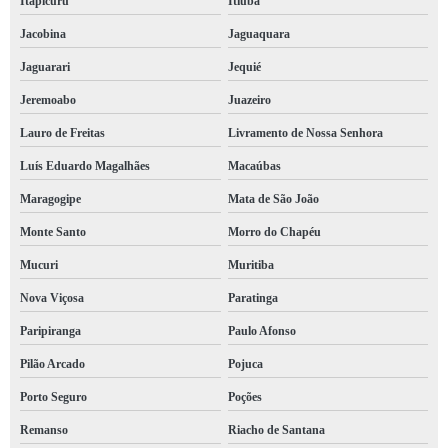
Itapicuru
Itiúba
orçamento de laudo do bombeiro para comércio Rio Vermelho
Jacobina
Jaguaquara
orçamento de laudo do bombeiro Santo Amaro
Jaguarari
Jequié
qual o preço de laudo de bombeiro hidráulico Inhambupe
Jeremoabo
Juazeiro
laudo bombeiro hidráulico IAPI
Lauro de Freitas
Livramento de Nossa Senhora
laudo bombeiro Itamaraju
Luís Eduardo Magalhães
Macaúbas
laudo de bombeiro Vila Laura
Maragogipe
Mata de São João
laudo bombeiro clcb valores Avenida Vasco da Gama
Monte Santo
Morro do Chapéu
qual o preço de laudo de bombeiro Ondina
Mucuri
Muritiba
laudo de bombeiro para comércio Itaberaba
Nova Viçosa
Paratinga
laudo bombeiro para alvará orçamento Ondina
Paripiranga
Paulo Afonso
Pilão Arcado
Pojuca
qual o preço de laudo bombeiro condomínio Caetité
Porto Seguro
Poções
orçamento de laudo bombeiro Conceição do Coité
Remanso
Riacho de Santana
orçamento de laudo de bombeiro hidráulico Jaguarari