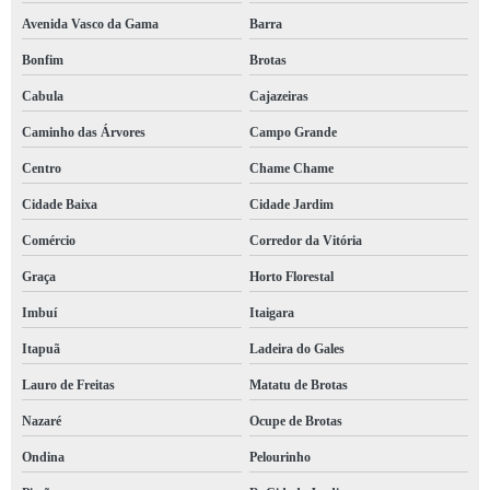
Avenida Vasco da Gama
Barra
orçamento de laudo bombeiro hidráulico Vale das Pedrinhas
Bonfim
Brotas
qual o preço de laudo do bombeiro para comércio Luís Anselmo
Cabula
Cajazeiras
laudo técnico bombeiro orçamento Luís Eduardo Magalhães
Caminho das Árvores
Campo Grande
laudo bombeiro condomínio Cabula
Centro
Chame Chame
orçamento de laudo bombeiro hidráulico Xique-Xique
Cidade Baixa
Cidade Jardim
qual o preço de laudo bombeiro clcb Macaúbas
Comércio
Corredor da Vitória
laudo do bombeiro valores Barbaçho
Graça
Horto Florestal
orçamento de laudo de bombeiro para mei Teixeira de Freitas
Imbuí
Itaigara
orçamento de laudo de bombeiro hidráulico Cidade Baixa
Itapuã
Ladeira do Gales
orçamento de laudo bombeiro para alvará Teixeira de Freitas
Lauro de Freitas
Matatu de Brotas
orçamento de laudo bombeiro condomínio São Cristóvão
Nazaré
Ocupe de Brotas
laudo bombeiro clcb orçamento Ocupe de Brotas
Ondina
Pelourinho