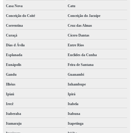
laudo bombeiro hidráulico valores Centro
Casa Nova
Catu
laudo bombeiro clcb Lauro de Freitas
Conceição do Coité
Conceição do Jacuípe
laudo de bombeiro para mei Patamares
Correntina
Cruz das Almas
laudo de bombeiro para comércio valores IAPI
Curaçá
Cícero Dantas
laudo de bombeiro Horto Florestal
Dias d Ávila
Entre Rios
laudo de bombeiro hidráulico Camacan
Esplanada
Euclides da Cunha
laudo bombeiro para alvará orçamento Horto Florestal
Eunápolis
Feira de Santana
Gandu
Guanambi
qual o preço de laudo de bombeiro para mei Santa Mônica
Ilhéus
Inhambupe
qual o preço de laudo bombeiro Centro
Ipiaú
Ipirá
orçamento de laudo bombeiro clcb Jequié
Irecê
Itabela
laudo de bombeiro para mei orçamento Paripiranga
Itaberaba
Itabuna
laudo bombeiro Alto do Peru
Itamaraju
Itapetinga
qual o preço de laudo técnico bombeiro Cícero Dantas