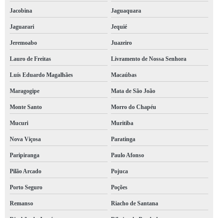
laudo de bombeiro para comércio Plataforma
Jacobina
Jaguaquara
laudo bombeiro clcb valores Lauro de Freitas
Jaguarari
Jequié
orçamento de laudo bombeiro clcb Rio Real
Jeremoabo
Juazeiro
laudo bombeiro para alvará valores Cansanção
Lauro de Freitas
Livramento de Nossa Senhora
laudo do bombeiro valores Ribeira
Luís Eduardo Magalhães
Macaúbas
laudo de bombeiro Carinhanha
Maragogipe
Mata de São João
qual o preço de laudo de bombeiro para mei Patamares
Monte Santo
Morro do Chapéu
laudo do bombeiro para comércio Cícero Dantas
Mucuri
Muritiba
qual o preço de laudo bombeiro condomínio Luís Eduardo Magalhães
Nova Viçosa
Paratinga
qual o preço de laudo bombeiro hidráulico Remanso
Paripiranga
Paulo Afonso
Pilão Arcado
Pojuca
laudo bombeiro hidráulico orçamento Barreiras
Porto Seguro
Poções
laudo de bombeiro valores Campo Grande
Remanso
Riacho de Santana
qual o preço de laudo de bombeiro para mei Sento Sé