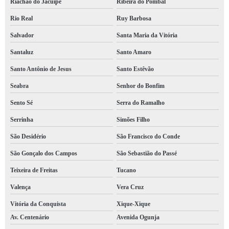
Riachão do Jacuípe
Ribeira do Pombal
laudo de bombeiro para mei orçamento Poções
Rio Real
Ruy Barbosa
laudo bombeiro clcb orçamento Cidade Baixa
Salvador
Santa Maria da Vitória
laudo bombeiro para alvará Serrinha
Santaluz
Santo Amaro
orçamento de laudo de bombeiro Calçada
Santo Antônio de Jesus
Santo Estêvão
orçamento de laudo de bombeiro para mei Campo Grande
Seabra
Senhor do Bonfim
laudo de bombeiro hidráulico Irecê
Sento Sé
Serra do Ramalho
laudo de bombeiro para mei orçamento Nazaré
Serrinha
Simões Filho
qual o preço de laudo de bombeiro para comércio Cajazeiras
São Desidério
São Francisco do Conde
orçamento de laudo de bombeiro Paulo Afonso
São Gonçalo dos Campos
São Sebastião do Passé
laudo bombeiro condomínio Santo Estêvão
Teixeira de Freitas
Tucano
orçamento de laudo técnico bombeiro Vale das Pedrinhas
Valença
Vera Cruz
laudo bombeiro para alvará orçamento Ilhéus
Vitória da Conquista
Xique-Xique
Av. Centenário
Avenida Ogunja
laudo do bombeiro para comércio valores Vila Laura