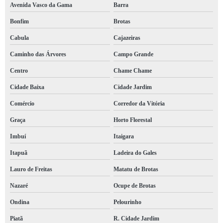
Avenida Vasco da Gama
Barra
laudo do bombeiro orçamento Nazaré
Bonfim
Brotas
qual o preço de laudo do bombeiro para comércio Paulo Afonso
Cabula
Cajazeiras
qual o preço de laudo bombeiro Dias d'Ávila
Caminho das Árvores
Campo Grande
laudo bombeiro Ondina
Centro
Chame Chame
qual o preço de laudo de bombeiro para comércio Curaçá
Cidade Baixa
Cidade Jardim
qual o preço de laudo bombeiro clcb Boa Viagem
Comércio
Corredor da Vitória
laudo bombeiro clcb orçamento Ilhéus
Graça
Horto Florestal
laudo bombeiro condomínio Pernambués
Imbuí
Itaigara
laudo bombeiro clcb valores Amaralina
Itapuã
Ladeira do Gales
laudo do bombeiro para comércio orçamento Inhambupe
Lauro de Freitas
Matatu de Brotas
laudo de bombeiro orçamento Porto Seguro
Nazaré
Ocupe de Brotas
qual o preço de laudo bombeiro para alvará Mucuri
Ondina
Pelourinho
laudo de bombeiro hidráulico valores Vitória
Piatã
R. Cidade Jardim