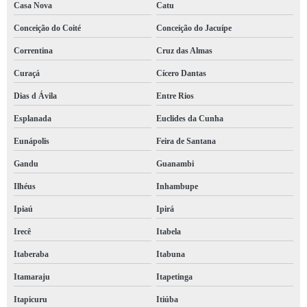
Casa Nova
Catu
laudo do bombeiro para comércio orçamento Cícero Dantas
Conceição do Coité
Conceição do Jacuípe
qual o preço de laudo técnico bombeiro Baixa de Quintas
Correntina
Cruz das Almas
qual o preço de laudo bombeiro hidráulico Monte Serrat
Curaçá
Cícero Dantas
laudo de bombeiro valores Barreiras
Dias d Ávila
Entre Rios
laudo bombeiro valores Calabetão
Esplanada
Euclides da Cunha
laudo técnico bombeiro valores Costa Azul
Eunápolis
Feira de Santana
Gandu
Guanambi
qual o preço de laudo de bombeiro Morro do Chapéu
Ilhéus
Inhambupe
laudo técnico bombeiro Serra do Ramalho
Ipiaú
Ipirá
laudo de bombeiro para comércio orçamento Jaguaquara
Irecê
Itabela
laudo de bombeiro para comércio valores Matatu de Brotas
Itaberaba
Itabuna
laudo de bombeiro para mei Muritiba
Itamaraju
Itapetinga
qual o preço de laudo do bombeiro Subaúma
Itapicuru
Itiúba