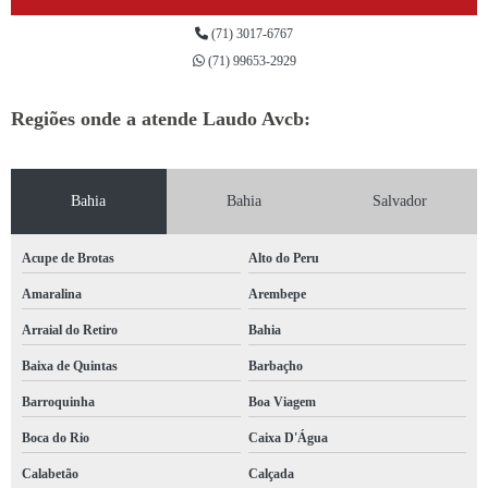
laudo bombeiro condomínio valores Piatã
(71) 3017-6767
laudo de bombeiro hidráulico orçamento Avenida Ogunja
(71) 99653-2929
laudo de bombeiro para comércio Bahia
Regiões onde a atende Laudo Avcb:
laudo bombeiro para alvará orçamento Juazeiro
laudo bombeiro condomínio valores Teixeira de Freitas
Bahia
Bahia
Salvador
qual o preço de laudo do bombeiro Campinas de Brotas
laudo bombeiro orçamento Brumado
Acupe de Brotas
Alto do Peru
qual o preço de laudo bombeiro clcb Barbaçho
Amaralina
Arembepe
laudo bombeiro clcb Ocupe de Brotas
Arraial do Retiro
Bahia
laudo bombeiro orçamento Barra
Baixa de Quintas
Barbaçho
laudo bombeiro hidráulico Lauro de Freitas
Barroquinha
Boa Viagem
qual o preço de laudo de bombeiro hidráulico Ribeira do Pombal
Boca do Rio
Caixa D'Água
laudo bombeiro hidráulico Valença
Calabetão
Calçada