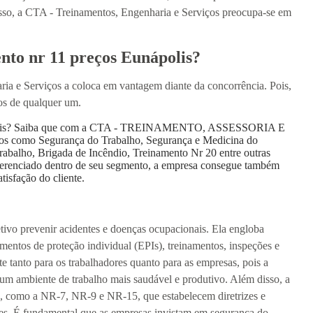
isso, a CTA - Treinamentos, Engenharia e Serviços preocupa-se em
nto nr 11 preços Eunápolis?
ia e Serviços a coloca em vantagem diante da concorrência. Pois,
os de qualquer um.
nápolis? Saiba que com a CTA - TREINAMENTO, ASSESSORIA E
omo Segurança do Trabalho, Segurança e Medicina do
abalho, Brigada de Incêndio, Treinamento Nr 20 entre outras
iferenciado dentro de seu segmento, a empresa consegue também
isfação do cliente.
ivo prevenir acidentes e doenças ocupacionais. Ela engloba
entos de proteção individual (EPIs), treinamentos, inspeções e
te tanto para os trabalhadores quanto para as empresas, pois a
 um ambiente de trabalho mais saudável e produtivo. Além disso, a
s, como a NR-7, NR-9 e NR-15, que estabelecem diretrizes e
res. É fundamental que as empresas invistam em segurança do