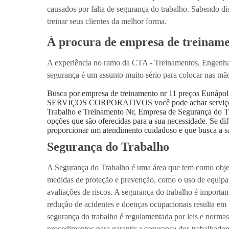
causados por falta de segurança do trabalho. Sabendo d
treinar seus clientes da melhor forma.
À procura de empresa de treiname
A experiência no ramo da CTA - Treinamentos, Engenhar
segurança é um assunto muito sério para colocar nas mã
Busca por empresa de treinamento nr 11 preços Eu
SERVIÇOS CORPORATIVOS você pode achar serviços c
Trabalho e Treinamento Nr, Empresa de Segurança do Tr
opções que são oferecidas para a sua necessidade. Se d
proporcionar um atendimento cuidadoso e que busca a sat
Segurança do Trabalho
A Segurança do Trabalho é uma área que tem como objet
medidas de proteção e prevenção, como o uso de equipam
avaliações de riscos. A segurança do trabalho é importan
redução de acidentes e doenças ocupacionais resulta em
segurança do trabalho é regulamentada por leis e norma
procedimentos para garantir a segurança dos trabalhado