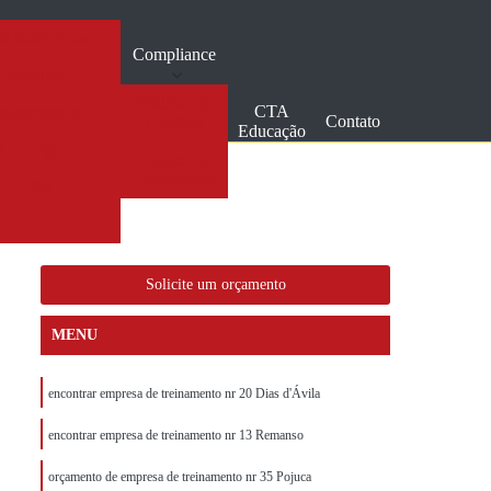
de bombeiros
Compliance
 trabalho
Politica de
CTA
inamentos nr
Contato
Cookies
Educação
t
Pgr
Politica de
Privacidade
a
Sst
r
Solicite um orçamento
MENU
encontrar empresa de treinamento nr 20 Dias d'Ávila
encontrar empresa de treinamento nr 13 Remanso
orçamento de empresa de treinamento nr 35 Pojuca