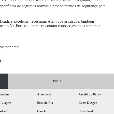
importância de seguir as normas e procedimentos de segurança para
ificada e excelente necessária. Além dos já citados, também
ento Nr. Por isso, entre em contato conosco,estamos sempre a
ato por email.
:
Bahia
aralina
Arembepe
Arraial do Retiro
a Viagem
Boca do Rio
Caixa D'Água
deall
Canela
Costa Azul