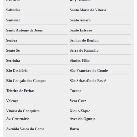
Rio Real
Ruy Barbosa
empresa de treinamento nr 18 preços Bahia
Salvador
Santa Maria da Vitória
empresa de treinamento nr 13 orçamento Ribeira do Pombal
Santaluz
Santo Amaro
empresa de treinamento nr preços Campo Formoso
Santo Antônio de Jesus
Santo Estêvão
encontrar empresa de treinamento nr 32 Amargosa
Seabra
Senhor do Bonfim
empresa de treinamento nr 18 orçamento Saúde
Sento Sé
Serra do Ramalho
Serrinha
Simões Filho
empresa de treinamento nr 10 orçamento Jacobina
São Desidério
São Francisco do Conde
empresa de treinamento nr 10 Barroquinha
São Gonçalo dos Campos
São Sebastião do Passé
empresa de treinamento nr 33 orçamento Pernambués
Teixeira de Freitas
Tucano
empresa de treinamento nr 20 Camamu
Valença
Vera Cruz
encontrar empresa de treinamento nr 20 Ribeira do Pombal
Vitória da Conquista
Xique-Xique
orçamento de empresa de treinamento nr 12 Casa Nova
Av. Centenário
Avenida Ogunja
orçamento de empresa de treinamento nr Camaçari
Avenida Vasco da Gama
Barra
empresa de treinamento nr 35 trabalho em altura Ilhéus