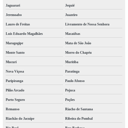
empresa de treinamento nr 11 orçamento Federação
Jaguarari
Jequié
orçamento de empresa de treinamento nr 12 Baixa de Quintas
Jeremoabo
Juazeiro
Lauro de Freitas
Livramento de Nossa Senhora
empresa de treinamento nr 18 Ondina
Luís Eduardo Magalhães
Macaúbas
empresa de treinamento nr 06 preços Juazeiro
Maragogipe
Mata de São João
orçamento de empresa de treinamento nr 35 trabalho em altura Rio Real
Monte Santo
Morro do Chapéu
orçamento de empresa de treinamento nr 32 Pelourinho
Mucuri
Muritiba
empresa de treinamento nr 06 preços Caetité
Nova Viçosa
Paratinga
empresa de treinamento nr 33 orçamento Arraial do Retiro
Paripiranga
Paulo Afonso
encontrar empresa de treinamento nr 35 trabalho em altura São Gonçalo dos Campos
Pilão Arcado
Pojuca
empresa de treinamento nr 20 orçamento Plataforma
Porto Seguro
Poções
empresa de treinamento nr 35 Conceição do Coité
Remanso
Riacho de Santana
empresa de treinamento nr 11 Avenida Ogunja
Riachão do Jacuípe
Ribeira do Pombal
empresa de treinamento nr 32 orçamento Feira de Santana