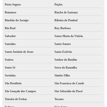
empresa de treinamento de incêndio para empresas valor Cícero Dantas
Porto Seguro
Poções
empresa de treinamento de brigada de incêndio valor Serra do Ramalho
Remanso
Riacho de Santana
empresa de treinamento de prevenção e combate a incêndio valor Maragogipe
Riachão do Jacuípe
Ribeira do Pombal
telefone de empresa de treinamento de brigada de incêndio Simões Filho
Rio Real
Ruy Barbosa
empresa de treinamento incêndio orçamento Teixeira de Freitas
Salvador
Santa Maria da Vitória
contato de empresa de treinamento de brigada de incêndio Patamares
Santaluz
Santo Amaro
contato de empresa de treinamento de incêndio nas empresas Arembepe
Santo Antônio de Jesus
Santo Estêvão
empresa de treinamento brigada de incêndio valor Pernambués
Seabra
Senhor do Bonfim
empresa de treinamento combate a incêndio com extintores Simões Filho
Sento Sé
Serra do Ramalho
Serrinha
Simões Filho
empresa de treinamento de incêndio nas empresas valor Amaralina
São Desidério
São Francisco do Conde
empresa de treinamento de incêndio Itapetinga
São Gonçalo dos Campos
São Sebastião do Passé
contato de empresa de treinamento prevenção e combate a incêndio Entre Rios
Teixeira de Freitas
Tucano
contato de empresa de treinamento brigada incêndio Brumado