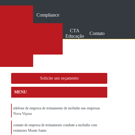
de bombeiros
Compliance
 trabalho
Politica de
CTA
inamentos nr
Contato
Cookies
Educação
t
Pgr
Politica de
Privacidade
a
Sst
r
Solicite um orçamento
MENU
telefone de empresa de treinamento de incêndio nas empresas
Nova Viçosa
contato de empresa de treinamento combate a incêndio com
extintores Monte Santo