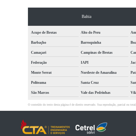
Bahia
Acupe de Brotas
Alto do Peru
Am
Barbaçho
Barroquinha
Bo
Camaçari
Campinas de Brotas
Can
Federação
IAPI
Jac
Monte Serrat
Nordeste de Amaralina
Pat
Politeama
Santa Cruz
San
São Marcos
Vale das Pedrinhas
Vil
O conteúdo do texto desta página é de direito reservado. Sua reprodução, parcial ou tot