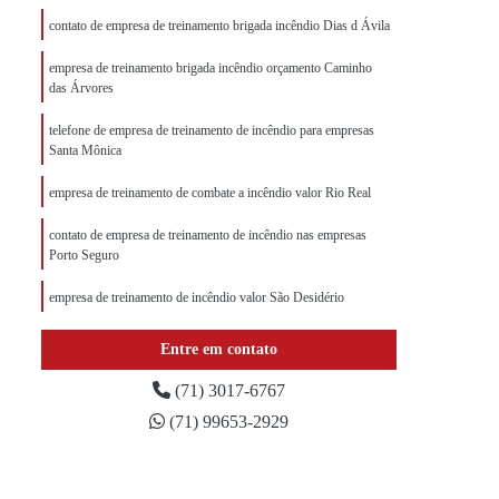
contato de empresa de treinamento brigada incêndio Dias d Ávila
empresa de treinamento brigada incêndio orçamento Caminho
das Árvores
telefone de empresa de treinamento de incêndio para empresas
Santa Mônica
empresa de treinamento de combate a incêndio valor Rio Real
contato de empresa de treinamento de incêndio nas empresas
Porto Seguro
empresa de treinamento de incêndio valor São Desidério
contato de empresa de treinamento de incêndio Arembepe
Entre em contato
contato de empresa de treinamento de incêndio para empresas
(71) 3017-6767
Comércio
(71) 99653-2929
empresa de treinamento de incêndio orçamento Stiep
empresa de treinamento brigada de incêndio Brotas