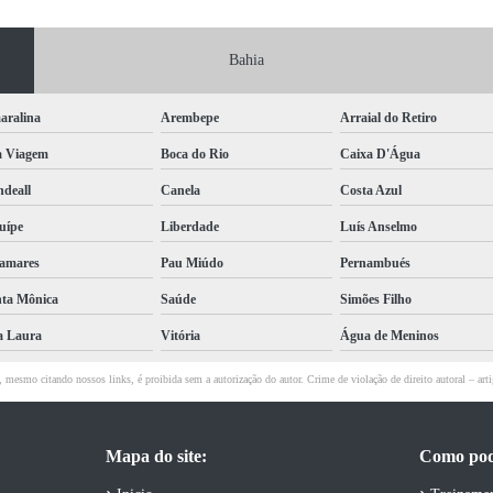
Bahia
aralina
Arembepe
Arraial do Retiro
a Viagem
Boca do Rio
Caixa D'Água
deall
Canela
Costa Azul
uípe
Liberdade
Luís Anselmo
amares
Pau Miúdo
Pernambués
ta Mônica
Saúde
Simões Filho
a Laura
Vitória
Água de Meninos
al, mesmo citando nossos links, é proibida sem a autorização do autor. Crime de violação de direito autoral – a
Mapa do site:
Como pod