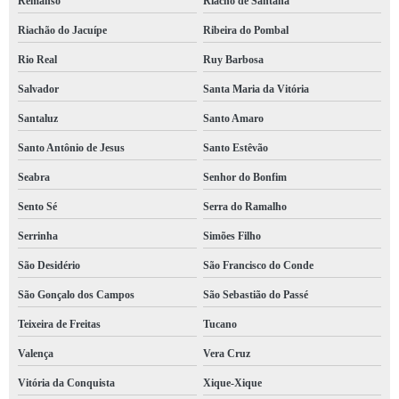
Remanso
Riacho de Santana
empresa de segurança e saúde do trabalho contratar Centro
Riachão do Jacuípe
Ribeira do Pombal
empresa de segurança do trabalho pgr orçamento Santo Antônio de Jesus
Rio Real
Ruy Barbosa
empresa de segurança trabalho ltcat contratar Barbaçho
Salvador
Santa Maria da Vitória
serviço de empresa de segurança do trabalho linha de vida Lauro de Freitas
Santaluz
Santo Amaro
empresa de segurança e medicina do trabalho contratar Brumado
Santo Antônio de Jesus
Santo Estêvão
serviço de empresa de segurança do trabalho ergonomia Carinhanha
Seabra
Senhor do Bonfim
empresa de segurança do trabalho linha de vida contratar Camamu
Sento Sé
Serra do Ramalho
empresa de segurança e medicina do trabalho Ladeira do Gales
Serrinha
Simões Filho
empresa de segurança e medicina do trabalho contratar Patamares
São Desidério
São Francisco do Conde
empresa de segurança do trabalho ergonomia orçamento Livramento de Nossa Senhora
São Gonçalo dos Campos
São Sebastião do Passé
contato de empresa de segurança do trabalho linha de vida Arembepe
Teixeira de Freitas
Tucano
empresa de segurança do trabalho pgr orçamento Valença
Valença
Vera Cruz
empresa de segurança do trabalho contratar Alto do Peru
Vitória da Conquista
Xique-Xique