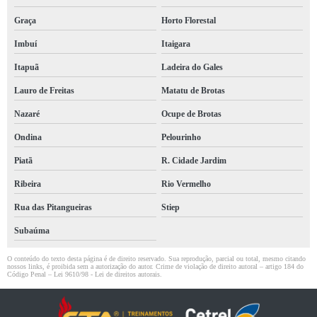
Graça
Horto Florestal
Imbuí
Itaigara
Itapuã
Ladeira do Gales
Lauro de Freitas
Matatu de Brotas
Nazaré
Ocupe de Brotas
Ondina
Pelourinho
Piatã
R. Cidade Jardim
Ribeira
Rio Vermelho
Rua das Pitangueiras
Stiep
Subaúma
O conteúdo do texto desta página é de direito reservado. Sua reprodução, parcial ou total, mesmo citando
nossos links, é proibida sem a autorização do autor. Crime de violação de direito autoral – artigo 184 do
Código Penal –
Lei 9610/98 - Lei de direitos autorais
.