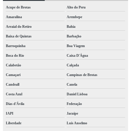
Acupe de Brotas
Alto do Peru
Amaralina
Arembepe
Arraial do Retiro
Bahia
Baixa de Quintas
Barbaçho
Barroquinha
Boa Viagem
Boca do Rio
Caixa D'Água
Calabetão
Calçada
Camaçari
Campinas de Brotas
Candeall
Canela
Costa Azul
Daniel Lisboa
Dias d'Ávila
Federação
IAPI
Jacuípe
Liberdade
Luís Anselmo