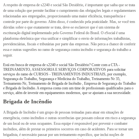
A respeito de empresa de s2240 e social São Desidério, é importante que saiba que se trata
de uma solução que permite facilitar o cumprimento das obrigações legais e regulamentares
relacionadas aos empregados, proporcionando uma maior eficiência, transparência e
controle por parte do governo. Além disso, é conhecido pela praticidade. Mas, se você tem
dúvidas sobre o que exatamente se trata, deve-se esclarecer que é um sistema de
escrituração digital implementado pelo Governo Federal do Brasil. O eSocial é uma
plataforma eletrônica que visa unificar e simplificar o envio de informações trabalhistas,
previdenciárias, fiscais e tributárias por parte das empresas. Não perca a chance de conferir
essa e outras sugestões no ramo de segurança contra incêndio e segurança do trabalho a
seguir.
Está em busca de empresa de s2240 e social São Desidério? Conte com a CTA -
TREINAMENTO, ASSESSORIA E SERVIÇOS CORPORATIVOS para solicitar
serviços do ramo de CURSOS - TREINAMENTOS INDUSTRIAIS, por exemplo,
Segurança do Trabalho, Segurança e Medicina do Trabalho, Treinamento Nr 35,
Treinamento Nr, Treinamento de Brigada de Incêndio , Empresa de Segurança do Trabalho
e Brigada de Incêndio. A empresa conta com um time de profissionais qualificados para o
serviço, além de investir em equipamentos modernos, que se ajustam a sua necessidade.
Brigada de Incêndio
A Brigada de Incêndio é um grupo de pessoas treinadas para atuar em situações de
emergência, como incêndios e outras ocorrências que possam colocar em risco a segurança
de um local ou de seus ocupantes. Essa equipe é responsável por prevenir e combater
incêndios, além de prestar os primeiros socorros em caso de acidentes. Para se tornar um
brigadista, é necessário passar por um treinamento específico, que inclui noções de