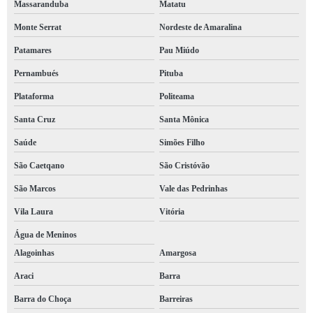
Massaranduba
Matatu
Monte Serrat
Nordeste de Amaralina
Patamares
Pau Miúdo
Pernambués
Pituba
Plataforma
Politeama
Santa Cruz
Santa Mônica
Saúde
Simões Filho
São Caetqano
São Cristóvão
São Marcos
Vale das Pedrinhas
Vila Laura
Vitória
Água de Meninos
Alagoinhas
Amargosa
Araci
Barra
Barra do Choça
Barreiras