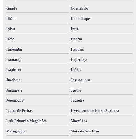
Gandu
Guanambi
Ilhéus
Inhambupe
Ipiaú
Ipirá
Irecê
Itabela
Itaberaba
Itabuna
Itamaraju
Itapetinga
Itapicuru
Itiúba
Jacobina
Jaguaquara
Jaguarari
Jequié
Jeremoabo
Juazeiro
Lauro de Freitas
Livramento de Nossa Senhora
Luís Eduardo Magalhães
Macaúbas
Maragogipe
Mata de São João