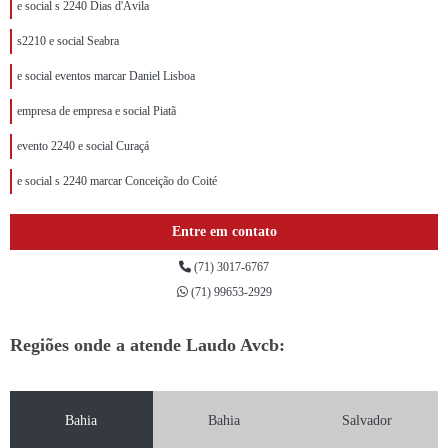
e social s 2240 Dias d'Ávila
s2210 e social Seabra
e social eventos marcar Daniel Lisboa
empresa de empresa e social Piatã
evento 2240 e social Curaçá
e social s 2240 marcar Conceição do Coité
Entre em contato
(71) 3017-6767
(71) 99653-2929
Regiões onde a atende Laudo Avcb:
Bahia
Bahia
Salvador