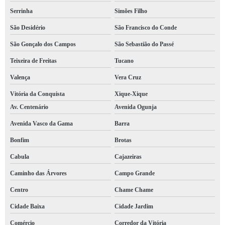
Serrinha
Simões Filho
São Desidério
São Francisco do Conde
São Gonçalo dos Campos
São Sebastião do Passé
Teixeira de Freitas
Tucano
Valença
Vera Cruz
Vitória da Conquista
Xique-Xique
Av. Centenário
Avenida Ogunja
Avenida Vasco da Gama
Barra
Bonfim
Brotas
Cabula
Cajazeiras
Caminho das Árvores
Campo Grande
Centro
Chame Chame
Cidade Baixa
Cidade Jardim
Comércio
Corredor da Vitória