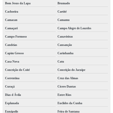
Bom Jesus da Lapa
Brumado
Cachoeira
Caetité
Camacan
Camamu
Camaçari
Campo Alegre de Lourdes
Campo Formoso
Canavieiras
Candeias
Cansanção
Capim Grosso
Carinhanha
Casa Nova
Catu
Conceição do Coité
Conceição do Jacuípe
Correntina
Cruz das Almas
Curaçá
Cícero Dantas
Dias d Ávila
Entre Rios
Esplanada
Euclides da Cunha
Eunápolis
Feira de Santana