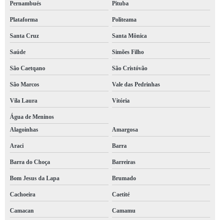
Pernambués
Pituba
evento 2220 e social marcar Simões Filho
Plataforma
Politeama
sst e esocial marcar Sento Sé
Santa Cruz
Santa Mônica
empresa de s2240 e social Caixa D'Água
Saúde
Simões Filho
empresa de 2240 e social Correntina
São Caetqano
São Cristóvão
empresa de e social 2210 Tucano
São Marcos
Vale das Pedrinhas
empresa de e social eventos Amargosa
Vila Laura
Vitória
s2210 e social marcar Campo Formoso
Água de Meninos
Alagoinhas
Amargosa
empresa e social Ondina
Araci
Barra
empresa de evento 2220 e social Bonfim
Barra do Choça
Barreiras
2240 e social marcar Brotas
Bom Jesus da Lapa
Brumado
2240 e social Matatu
Cachoeira
Caetité
s2210 e social marcar Campo Formoso
Camacan
Camamu
empresa e social marcar Correntina