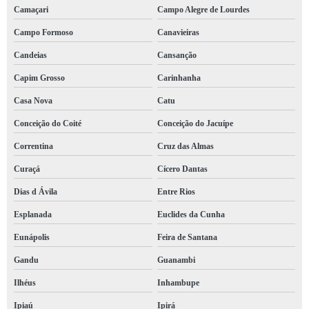
Camaçari
Campo Alegre de Lourdes
e social para sst Mucuri
Campo Formoso
Canavieiras
empresa de e social s 2240 Cabula
Candeias
Cansanção
evento 2220 e social marcar Simões Filho
Capim Grosso
Carinhanha
empresa de e social s 2240 Cabula
Casa Nova
Catu
e social eventos marcar Acupe de Brotas
Conceição do Coité
Conceição do Jacuípe
evento 2240 e social marcar Acupe de Brotas
Correntina
Cruz das Almas
sst e esocial marcar Sento Sé
Curaçá
Cícero Dantas
evento 2240 e social Caetité
Dias d Ávila
Entre Rios
s 2240 e social marcar Dias d'Ávila
Esplanada
Euclides da Cunha
s2210 e social Acupe de Brotas
Eunápolis
Feira de Santana
Gandu
Guanambi
s 2240 e social marcar Dias d'Ávila
Ilhéus
Inhambupe
e social 2210 marcar Vitória
Ipiaú
Ipirá