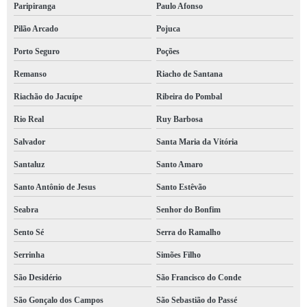
Paripiranga
Paulo Afonso
Pilão Arcado
Pojuca
Porto Seguro
Poções
Remanso
Riacho de Santana
Riachão do Jacuípe
Ribeira do Pombal
Rio Real
Ruy Barbosa
Salvador
Santa Maria da Vitória
Santaluz
Santo Amaro
Santo Antônio de Jesus
Santo Estêvão
Seabra
Senhor do Bonfim
Sento Sé
Serra do Ramalho
Serrinha
Simões Filho
São Desidério
São Francisco do Conde
São Gonçalo dos Campos
São Sebastião do Passé