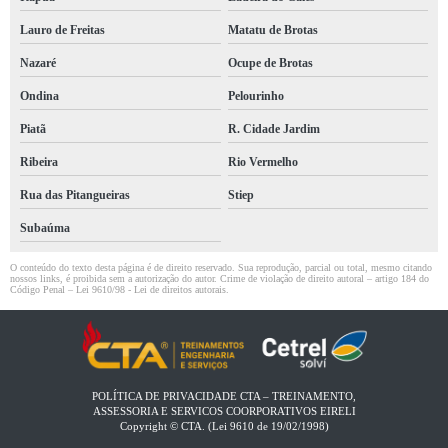
Lauro de Freitas
Matatu de Brotas
Nazaré
Ocupe de Brotas
Ondina
Pelourinho
Piatã
R. Cidade Jardim
Ribeira
Rio Vermelho
Rua das Pitangueiras
Stiep
Subaúma
O conteúdo do texto desta página é de direito reservado. Sua reprodução, parcial ou total, mesmo citando
nossos links, é proibida sem a autorização do autor. Crime de violação de direito autoral – artigo 184 do
Código Penal –
Lei 9610/98 - Lei de direitos autorais
.
POLÍTICA DE PRIVACIDADE CTA – TREINAMENTO,
ASSESSORIA E SERVICOS COORPORATIVOS EIRELI​
Copyright © CTA. (Lei 9610 de 19/02/1998)