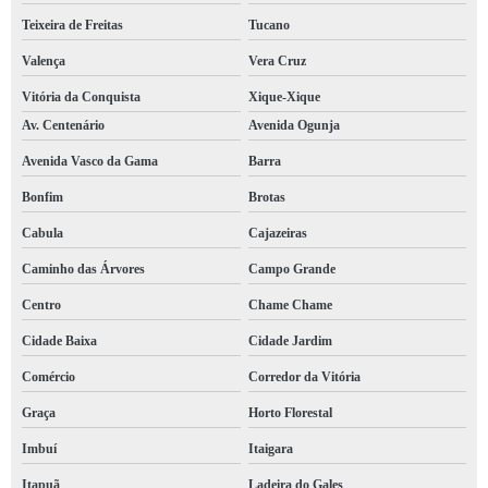
Teixeira de Freitas
Tucano
Valença
Vera Cruz
Vitória da Conquista
Xique-Xique
Av. Centenário
Avenida Ogunja
Avenida Vasco da Gama
Barra
Bonfim
Brotas
Cabula
Cajazeiras
Caminho das Árvores
Campo Grande
Centro
Chame Chame
Cidade Baixa
Cidade Jardim
Comércio
Corredor da Vitória
Graça
Horto Florestal
Imbuí
Itaigara
Itapuã
Ladeira do Gales