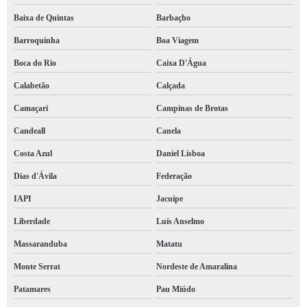
e social 2210 Vitória da Conquista
Baixa de Quintas
Barbaçho
empresa de e social para sst Liberdade
Barroquinha
Boa Viagem
empresa de empresa e social Patamares
Boca do Rio
Caixa D'Água
empresa de 2240 e social Correntina
Calabetão
Calçada
empresa de evento 2220 e social Bonfim
Camaçari
Campinas de Brotas
empresa de e social 2210 Tucano
Candeall
Canela
Costa Azul
Daniel Lisboa
sst e esocial Lauro de Freitas
Dias d'Ávila
Federação
s 2240 e social Barbaçho
IAPI
Jacuípe
empresa e social Ondina
Liberdade
Luís Anselmo
empresa de s2240 e social Caixa D'Água
Massaranduba
Matatu
evento 2240 e social marcar Acupe de Brotas
Monte Serrat
Nordeste de Amaralina
e social para sst Mucuri
Patamares
Pau Miúdo
e social eventos marcar Acupe de Brotas