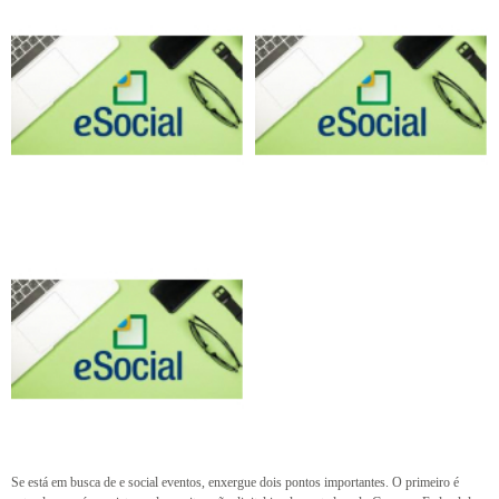
Se está em busca de e social eventos, enxergue dois pontos importantes. O primeiro é