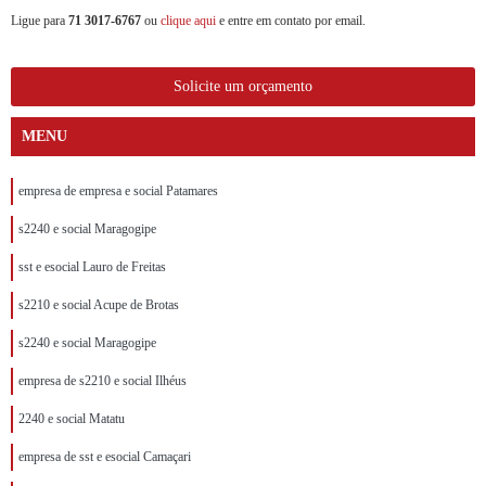
Ligue para
71 3017-6767
ou
clique aqui
e entre em contato por email.
Solicite um orçamento
MENU
empresa de empresa e social Patamares
s2240 e social Maragogipe
sst e esocial Lauro de Freitas
s2210 e social Acupe de Brotas
s2240 e social Maragogipe
empresa de s2210 e social Ilhéus
2240 e social Matatu
empresa de sst e esocial Camaçari