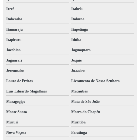
e social eventos Pilão Arcado
Irecê
Itabela
e social s 2240 Casa Nova
Itaberaba
Itabuna
e social eventos Pilão Arcado
Itamaraju
Itapetinga
s 2240 e social Barbaçho
Itapicuru
Itiúba
e social 2210 Vitória da Conquista
Jacobina
Jaguaquara
evento 2240 e social Caetité
Jaguarari
Jequié
2240 e social marcar Brotas
Jeremoabo
Juazeiro
empresa de sst e esocial Camaçari
Lauro de Freitas
Livramento de Nossa Senhora
empresa de s 2240 e social Itamaraju
Luís Eduardo Magalhães
Macaúbas
empresa de s 2240 e social Itamaraju
Maragogipe
Mata de São João
e social 2210 marcar Vitória
Monte Santo
Morro do Chapéu
e social para sst marcar Vitória da Conquista
Mucuri
Muritiba
evento 2220 e social Arembepe
Nova Viçosa
Paratinga