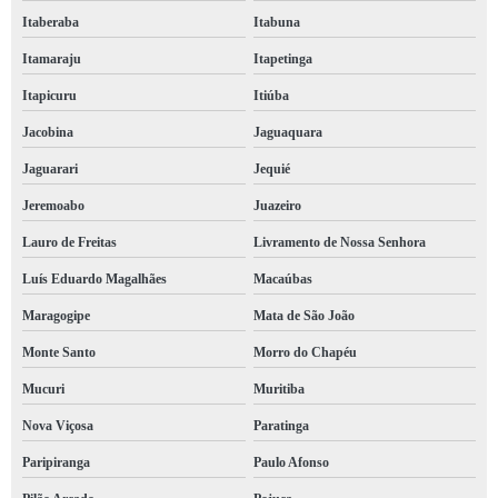
Itaberaba
Itabuna
Itamaraju
Itapetinga
Itapicuru
Itiúba
Jacobina
Jaguaquara
Jaguarari
Jequié
Jeremoabo
Juazeiro
Lauro de Freitas
Livramento de Nossa Senhora
Luís Eduardo Magalhães
Macaúbas
Maragogipe
Mata de São João
Monte Santo
Morro do Chapéu
Mucuri
Muritiba
Nova Viçosa
Paratinga
Paripiranga
Paulo Afonso