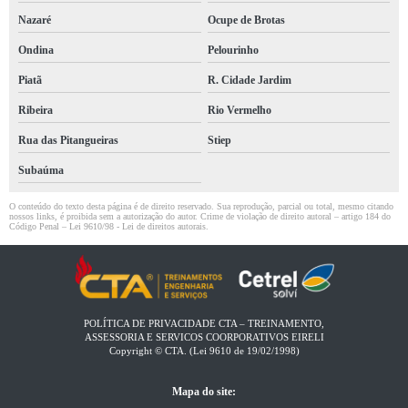
Nazaré
Ocupe de Brotas
Ondina
Pelourinho
Piatã
R. Cidade Jardim
Ribeira
Rio Vermelho
Rua das Pitangueiras
Stiep
Subaúma
O conteúdo do texto desta página é de direito reservado. Sua reprodução, parcial ou total, mesmo citando
nossos links, é proibida sem a autorização do autor. Crime de violação de direito autoral – artigo 184 do
Código Penal –
Lei 9610/98 - Lei de direitos autorais
.
POLÍTICA DE PRIVACIDADE CTA – TREINAMENTO,
ASSESSORIA E SERVICOS COORPORATIVOS EIRELI​
Copyright © CTA. (Lei 9610 de 19/02/1998)
Mapa do site: