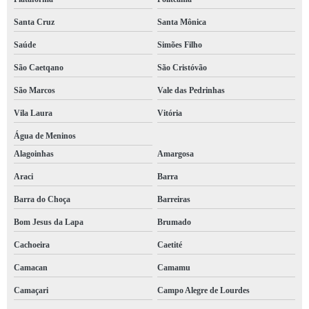
Santa Cruz
Santa Mônica
Saúde
Simões Filho
São Caetqano
São Cristóvão
São Marcos
Vale das Pedrinhas
Vila Laura
Vitória
Água de Meninos
Alagoinhas
Amargosa
Araci
Barra
Barra do Choça
Barreiras
Bom Jesus da Lapa
Brumado
Cachoeira
Caetité
Camacan
Camamu
Camaçari
Campo Alegre de Lourdes