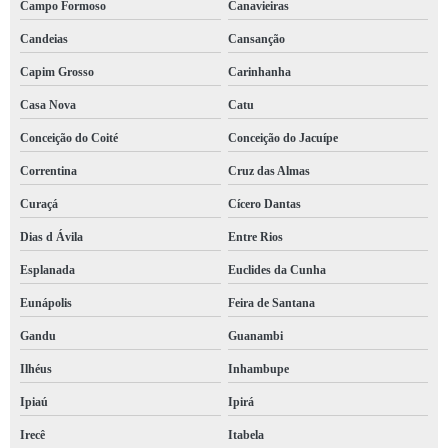
Campo Formoso
Canavieiras
Candeias
Cansanção
Capim Grosso
Carinhanha
Casa Nova
Catu
Conceição do Coité
Conceição do Jacuípe
Correntina
Cruz das Almas
Curaçá
Cícero Dantas
Dias d Ávila
Entre Rios
Esplanada
Euclides da Cunha
Eunápolis
Feira de Santana
Gandu
Guanambi
Ilhéus
Inhambupe
Ipiaú
Ipirá
Irecê
Itabela