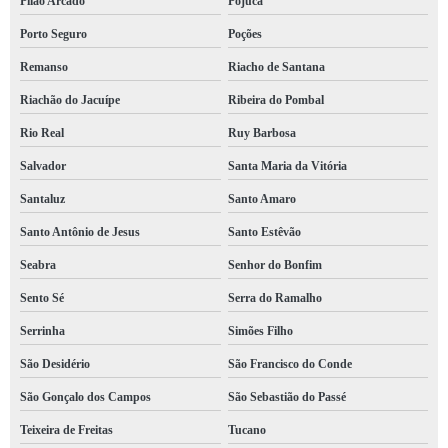
Pilão Arcado
Pojuca
Porto Seguro
Poções
Remanso
Riacho de Santana
Riachão do Jacuípe
Ribeira do Pombal
Rio Real
Ruy Barbosa
Salvador
Santa Maria da Vitória
Santaluz
Santo Amaro
Santo Antônio de Jesus
Santo Estêvão
Seabra
Senhor do Bonfim
Sento Sé
Serra do Ramalho
Serrinha
Simões Filho
São Desidério
São Francisco do Conde
São Gonçalo dos Campos
São Sebastião do Passé
Teixeira de Freitas
Tucano