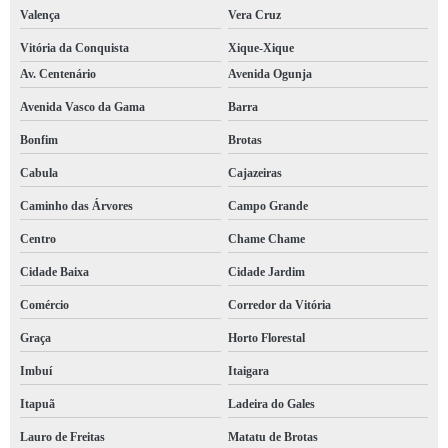
Valença
Vera Cruz
Vitória da Conquista
Xique-Xique
Av. Centenário
Avenida Ogunja
Avenida Vasco da Gama
Barra
Bonfim
Brotas
Cabula
Cajazeiras
Caminho das Árvores
Campo Grande
Centro
Chame Chame
Cidade Baixa
Cidade Jardim
Comércio
Corredor da Vitória
Graça
Horto Florestal
Imbuí
Itaigara
Itapuã
Ladeira do Gales
Lauro de Freitas
Matatu de Brotas