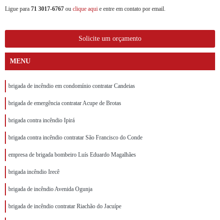
Ligue para
71 3017-6767
ou
clique aqui
e entre em contato por email.
Solicite um orçamento
MENU
brigada de incêndio em condomínio contratar Candeias
brigada de emergência contratar Acupe de Brotas
brigada contra incêndio Ipirá
brigada contra incêndio contratar São Francisco do Conde
empresa de brigada bombeiro Luís Eduardo Magalhães
brigada incêndio Irecê
brigada de incêndio Avenida Ogunja
brigada de incêndio contratar Riachão do Jacuípe