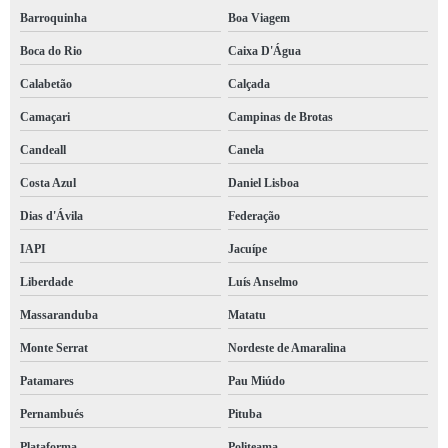
Barroquinha
Boa Viagem
Boca do Rio
Caixa D'Água
Calabetão
Calçada
Camaçari
Campinas de Brotas
Candeall
Canela
Costa Azul
Daniel Lisboa
Dias d'Ávila
Federação
IAPI
Jacuípe
Liberdade
Luís Anselmo
Massaranduba
Matatu
Monte Serrat
Nordeste de Amaralina
Patamares
Pau Miúdo
Pernambués
Pituba
Plataforma
Politeama