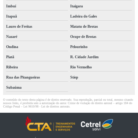
Imbuí
Itaigara
Itapuã
Ladeira do Gales
Lauro de Freitas
Matatu de Brotas
Nazaré
Ocupe de Brotas
Ondina
Pelourinho
Piatã
R. Cidade Jardim
Ribeira
Rio Vermelho
Rua das Pitangueiras
Stiep
Subaúma
O conteúdo do texto desta página é de direito reservado. Sua reprodução, parcial ou total, mesmo citando
nossos links, é proibida sem a autorização do autor. Crime de violação de direito autoral – artigo 184 do
Código Penal –
Lei 9610/98 - Lei de direitos autorais
.