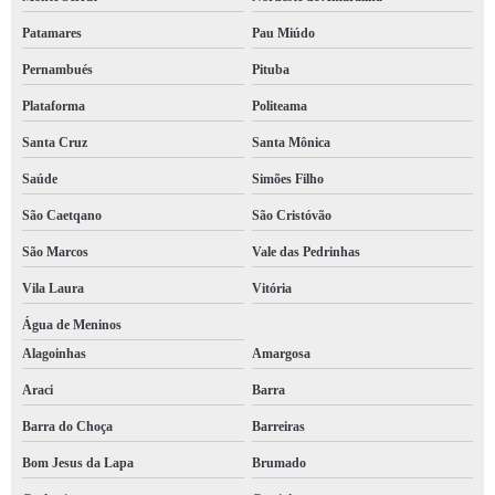
Patamares
Pau Miúdo
Pernambués
Pituba
Plataforma
Politeama
Santa Cruz
Santa Mônica
Saúde
Simões Filho
São Caetqano
São Cristóvão
São Marcos
Vale das Pedrinhas
Vila Laura
Vitória
Água de Meninos
Alagoinhas
Amargosa
Araci
Barra
Barra do Choça
Barreiras
Bom Jesus da Lapa
Brumado