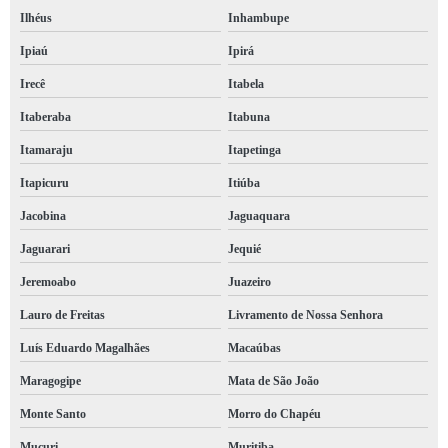
Ilhéus
Inhambupe
Ipiaú
Ipirá
Irecê
Itabela
Itaberaba
Itabuna
Itamaraju
Itapetinga
Itapicuru
Itiúba
Jacobina
Jaguaquara
Jaguarari
Jequié
Jeremoabo
Juazeiro
Lauro de Freitas
Livramento de Nossa Senhora
Luís Eduardo Magalhães
Macaúbas
Maragogipe
Mata de São João
Monte Santo
Morro do Chapéu
Mucuri
Muritiba