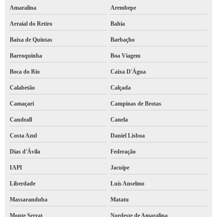
Amaralina
Arembepe
Arraial do Retiro
Bahia
Baixa de Quintas
Barbaçho
Barroquinha
Boa Viagem
Boca do Rio
Caixa D'Água
Calabetão
Calçada
Camaçari
Campinas de Brotas
Candeall
Canela
Costa Azul
Daniel Lisboa
Dias d'Ávila
Federação
IAPI
Jacuípe
Liberdade
Luís Anselmo
Massaranduba
Matatu
Monte Serrat
Nordeste de Amaralina