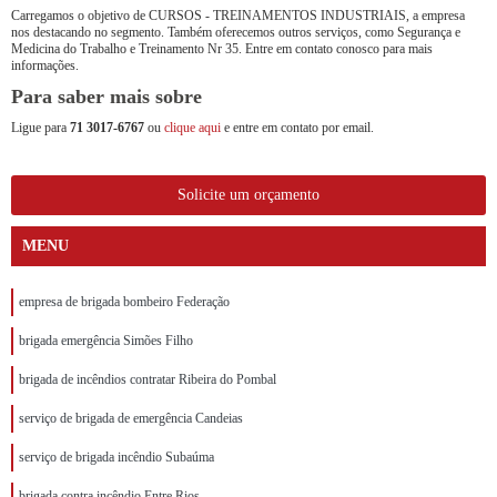
Carregamos o objetivo de CURSOS - TREINAMENTOS INDUSTRIAIS, a empresa
nos destacando no segmento. Também oferecemos outros serviços, como Segurança e
Medicina do Trabalho e Treinamento Nr 35. Entre em contato conosco para mais
informações.
Para saber mais sobre
Ligue para
71 3017-6767
ou
clique aqui
e entre em contato por email.
Solicite um orçamento
MENU
empresa de brigada bombeiro Federação
brigada emergência Simões Filho
brigada de incêndios contratar Ribeira do Pombal
serviço de brigada de emergência Candeias
serviço de brigada incêndio Subaúma
brigada contra incêndio Entre Rios