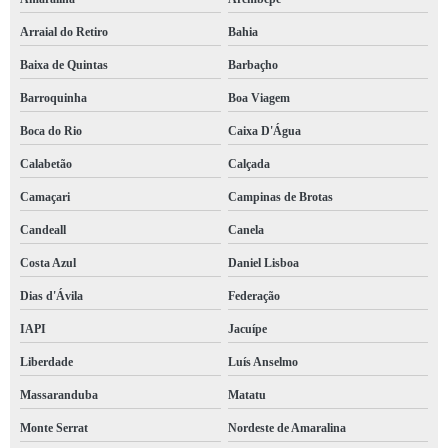
empresa de brigada contra incêndio Camaçari
Arraial do Retiro
Bahia
brigada contra incêndio contratar São Sebastião do Passé
Baixa de Quintas
Barbaçho
serviço de brigada de incêndio em condomínio Piatã
Barroquinha
Boa Viagem
brigada de incêndios São Cristóvão
Boca do Rio
Caixa D'Água
serviço de brigada emergência Cícero Dantas
Calabetão
Calçada
empresa de brigada incêndios Seabra
Camaçari
Campinas de Brotas
brigada de emergência Imbuí
Candeall
Canela
Costa Azul
Daniel Lisboa
brigada incêndios contratar Barra
Dias d'Ávila
Federação
brigada de incêndio Corredor da Vitória
IAPI
Jacuípe
brigada incêndio contratar Itapicuru
Liberdade
Luís Anselmo
brigada contra incêndio Campo Grande
Massaranduba
Matatu
serviço de brigada contra incêndio Catu
Monte Serrat
Nordeste de Amaralina
brigada emergência contratar Bahia