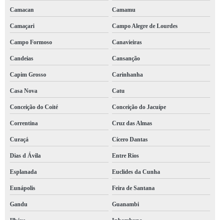
Camacan
Camamu
serviço de brigada de incêndios Santo Amaro
Camaçari
Campo Alegre de Lourdes
brigada de bombeiros contratar Ipiaú
Campo Formoso
Canavieiras
serviço de brigada de emergência Feira de Santana
Candeias
Cansanção
brigada de combate a incêndio Santa Cruz
Capim Grosso
Carinhanha
brigada de incêndios contratar São Desidério
Casa Nova
Catu
brigada bombeiro contratar Amaralina
Conceição do Coité
Conceição do Jacuípe
brigada de primeiros socorros Entre Rios
Correntina
Cruz das Almas
empresa de brigada incêndios Jaguaquara
Curaçá
Cícero Dantas
serviço de brigada de primeiros socorros Rio Vermelho
Dias d Ávila
Entre Rios
serviço de brigada contra incêndio Itapicuru
Esplanada
Euclides da Cunha
brigada de emergência Euclides da Cunha
Eunápolis
Feira de Santana
Gandu
Guanambi
serviço de brigada de bombeiros Imbuí