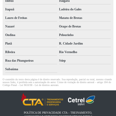
Imbuí
Itaigara
Itapuã
Ladeira do Gales
Lauro de Freitas
Matatu de Brotas
Nazaré
Ocupe de Brotas
Ondina
Pelourinho
Piatã
R. Cidade Jardim
Ribeira
Rio Vermelho
Rua das Pitangueiras
Stiep
Subaúma
O conteúdo do texto desta página é de direito reservado. Sua reprodução, parcial ou total, mesmo citando
nossos links, é proibida sem a autorização do autor. Crime de violação de direito autoral – artigo 184 do
Código Penal –
Lei 9610/98 - Lei de direitos autorais
.
POLÍTICA DE PRIVACIDADE CTA – TREINAMENTO,