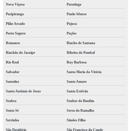
brigada incêndios preço Costa Azul
Nova Viçosa
Paratinga
serviço de brigada de incêndio em condomínio Ribeira
Paripiranga
Paulo Afonso
Pilão Arcado
Pojuca
brigada de emergência contratar Santo Amaro
Porto Seguro
Poções
empresa de brigada bombeiro Conceição do Coité
Remanso
Riacho de Santana
brigada bombeiro contratar Inhambupe
Riachão do Jacuípe
Ribeira do Pombal
brigada de combate a incêndio contratar Mata de São João
Rio Real
Ruy Barbosa
brigada emergência Muritiba
Salvador
Santa Maria da Vitória
brigada incêndios IAPI
Santaluz
Santo Amaro
brigada incêndio Ribeira do Pombal
Santo Antônio de Jesus
Santo Estêvão
empresa de brigada bombeiro Jaguaquara
Seabra
Senhor do Bonfim
brigada emergência Cruz das Almas
Sento Sé
Serra do Ramalho
Serrinha
Simões Filho
São Desidério
São Francisco do Conde