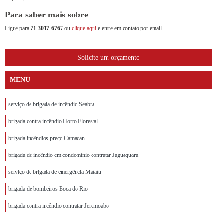
Para saber mais sobre
Ligue para
71 3017-6767
ou
clique aqui
e entre em contato por email.
Solicite um orçamento
MENU
serviço de brigada de incêndio Seabra
brigada contra incêndio Horto Florestal
brigada incêndios preço Camacan
brigada de incêndio em condomínio contratar Jaguaquara
serviço de brigada de emergência Matatu
brigada de bombeiros Boca do Rio
brigada contra incêndio contratar Jeremoabo