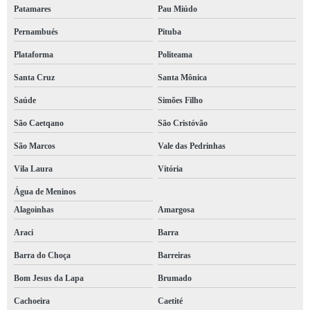
Patamares
Pau Miúdo
brigada incêndio Campo Grande
Pernambués
Pituba
brigada de primeiros socorros contratar Barreiras
Plataforma
Politeama
serviço de brigada de combate a incêndio Cidade Jardim
Santa Cruz
Santa Mônica
brigada de combate a incêndio Saúde
Saúde
Simões Filho
serviço de brigada incêndio Rua das Pitangueiras
São Caetqano
São Cristóvão
serviço de brigada incêndio Candeall
São Marcos
Vale das Pedrinhas
serviço de brigada incêndios Barra
Vila Laura
Vitória
serviço de brigada de bombeiros Inhambupe
Água de Meninos
Alagoinhas
Amargosa
brigada de incêndio em condomínio Correntina
Araci
Barra
brigada de incêndio Inhambupe
Barra do Choça
Barreiras
brigada de incêndios Dias d'Ávila
Bom Jesus da Lapa
Brumado
brigada incêndios contratar Avenida Ogunja
Cachoeira
Caetité
brigada incêndio contratar Livramento de Nossa Senhora