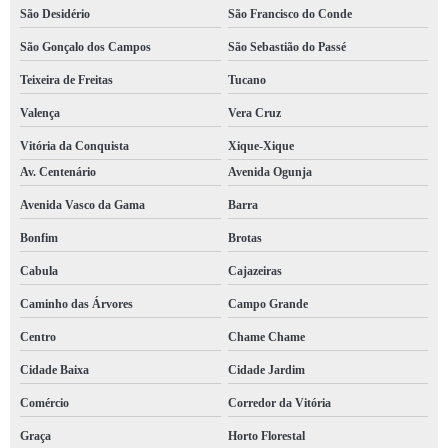
São Desidério
São Francisco do Conde
São Gonçalo dos Campos
São Sebastião do Passé
Teixeira de Freitas
Tucano
Valença
Vera Cruz
Vitória da Conquista
Xique-Xique
Av. Centenário
Avenida Ogunja
Avenida Vasco da Gama
Barra
Bonfim
Brotas
Cabula
Cajazeiras
Caminho das Árvores
Campo Grande
Centro
Chame Chame
Cidade Baixa
Cidade Jardim
Comércio
Corredor da Vitória
Graça
Horto Florestal