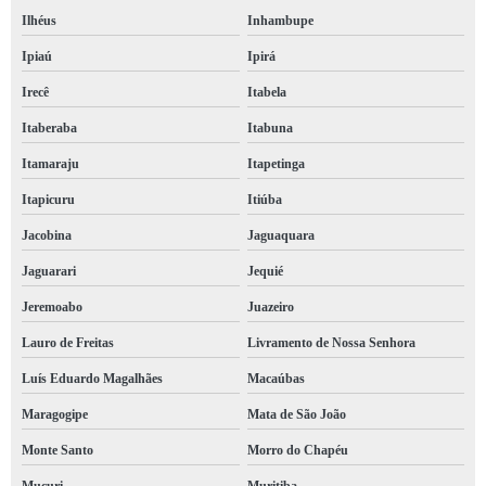
Ilhéus
Inhambupe
brigada de emergência contratar Teixeira de Freitas
Ipiaú
Ipirá
brigada incêndios Federação
Irecê
Itabela
serviço de brigada bombeiro Sento Sé
Itaberaba
Itabuna
brigada de primeiros socorros contratar Livramento de Nossa Senhora
Itamaraju
Itapetinga
serviço de brigada de incêndio em condomínio Lauro de Freitas
Itapicuru
Itiúba
empresa de brigada contra incêndio Catu
Jacobina
Jaguaquara
brigada incêndios contratar Federação
Jaguarari
Jequié
brigada de incêndio Ruy Barbosa
Jeremoabo
Juazeiro
brigada de emergência contratar Jaguarari
Lauro de Freitas
Livramento de Nossa Senhora
empresa de brigada bombeiro Maragogipe
Luís Eduardo Magalhães
Macaúbas
brigada incêndio Ipiaú
Maragogipe
Mata de São João
empresa de brigada contra incêndio Feira de Santana
Monte Santo
Morro do Chapéu
brigada de combate a incêndio contratar Remanso