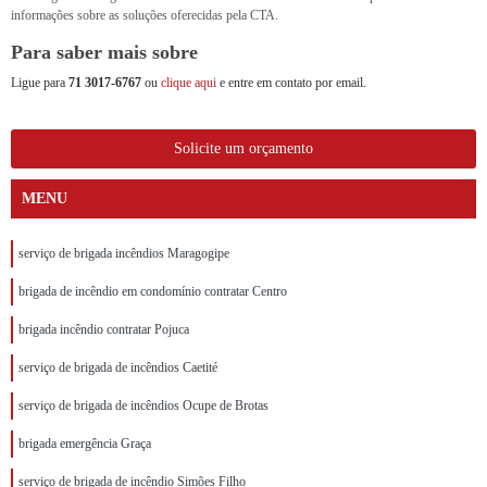
informações sobre as soluções oferecidas pela CTA.
Para saber mais sobre
Ligue para
71 3017-6767
ou
clique aqui
e entre em contato por email.
Solicite um orçamento
MENU
serviço de brigada incêndios Maragogipe
brigada de incêndio em condomínio contratar Centro
brigada incêndio contratar Pojuca
serviço de brigada de incêndios Caetité
serviço de brigada de incêndios Ocupe de Brotas
brigada emergência Graça
serviço de brigada de incêndio Simões Filho