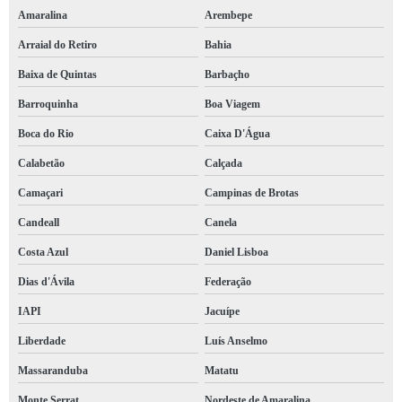
serviço de brigada incêndios Jaguarari
Amaralina
Arembepe
brigada de combate a incêndio Stiep
Arraial do Retiro
Bahia
brigada incêndios preço Cidade Baixa
Baixa de Quintas
Barbaçho
empresa de brigada bombeiro Cidade Baixa
Barroquinha
Boa Viagem
brigada contra incêndio contratar Casa Nova
Boca do Rio
Caixa D'Água
brigada de bombeiros Cajazeiras
Calabetão
Calçada
serviço de brigada de emergência Jaguaquara
Camaçari
Campinas de Brotas
serviço de brigada de bombeiros Boa Viagem
Candeall
Canela
Costa Azul
Daniel Lisboa
brigada emergência contratar Tucano
Dias d'Ávila
Federação
brigada bombeiro contratar Barreiras
IAPI
Jacuípe
empresa de brigada incêndios Graça
Liberdade
Luís Anselmo
brigada emergência Brumado
Massaranduba
Matatu
brigada contra incêndio Canavieiras
Monte Serrat
Nordeste de Amaralina