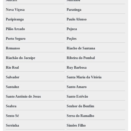
Mucuri
Muritiba
brigada contra incêndio Itapetinga
Nova Viçosa
Paratinga
brigada de incêndio em condomínio Itabela
Paripiranga
Paulo Afonso
Pilão Arcado
Pojuca
brigada contra incêndio contratar Muritiba
Porto Seguro
Poções
serviço de brigada incêndio Caminho das Árvores
Remanso
Riacho de Santana
brigada de bombeiros contratar Canavieiras
Riachão do Jacuípe
Ribeira do Pombal
brigada de combate a incêndio contratar Cruz das Almas
Rio Real
Ruy Barbosa
serviço de brigada contra incêndio Saúde
Salvador
Santa Maria da Vitória
serviço de brigada de bombeiros Ribeira
Santaluz
Santo Amaro
brigada incêndios preço Irecê
Santo Antônio de Jesus
Santo Estêvão
brigada de incêndios Cansanção
Seabra
Senhor do Bonfim
brigada de incêndio contratar Amargosa
Sento Sé
Serra do Ramalho
Serrinha
Simões Filho