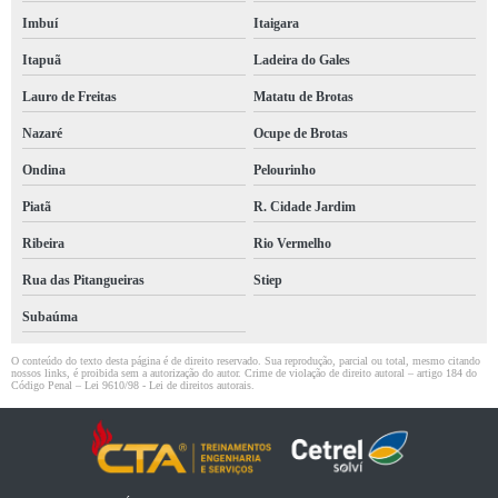
Imbuí
Itaigara
Itapuã
Ladeira do Gales
Lauro de Freitas
Matatu de Brotas
Nazaré
Ocupe de Brotas
Ondina
Pelourinho
Piatã
R. Cidade Jardim
Ribeira
Rio Vermelho
Rua das Pitangueiras
Stiep
Subaúma
O conteúdo do texto desta página é de direito reservado. Sua reprodução, parcial ou total, mesmo citando
nossos links, é proibida sem a autorização do autor. Crime de violação de direito autoral – artigo 184 do
Código Penal –
Lei 9610/98 - Lei de direitos autorais
.