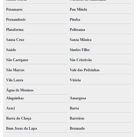
brigada bombeiro Lauro de Freitas
Patamares
Pau Miúdo
brigada emergência contratar Avenida Ogunja
Pernambués
Pituba
serviço de brigada de incêndio Cidade Jardim
Plataforma
Politeama
serviço de brigada de incêndio em condomínio Candeall
Santa Cruz
Santa Mônica
brigada de primeiros socorros Vera Cruz
Saúde
Simões Filho
brigada de incêndio Água de Meninos
São Caetqano
São Cristóvão
serviço de brigada bombeiro Stiep
São Marcos
Vale das Pedrinhas
serviço de brigada de primeiros socorros Luís Eduardo Magalhães
Vila Laura
Vitória
brigada incêndios contratar Federação
Água de Meninos
Alagoinhas
Amargosa
empresa de brigada emergência Poções
Araci
Barra
empresa de brigada incêndios Paulo Afonso
Barra do Choça
Barreiras
brigada incêndio Campo Grande
Bom Jesus da Lapa
Brumado
serviço de brigada de emergência Itabela